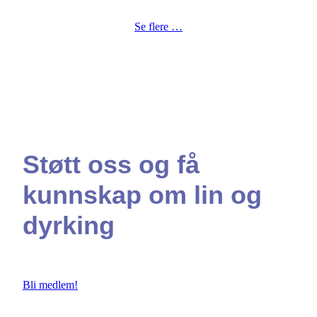
Se flere …
Støtt oss og få
kunnskap om lin og
dyrking
Du får tilsendt siste nummer av Lin-Nytt
Bli medlem!