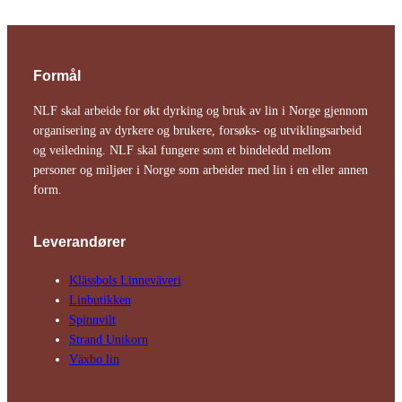
Formål
NLF skal arbeide for økt dyrking og bruk av lin i Norge gjennom
organisering av dyrkere og brukere, forsøks- og utviklingsarbeid
og veiledning. NLF skal fungere som et bindeledd mellom
personer og miljøer i Norge som arbeider med lin i en eller annen
form.
Leverandører
Klässbols Linne­väveri
Linbutikken
Spinnvilt
Strand Unikorn
Växbo lin