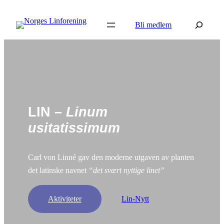
Hopp
Søk
til
Bli medlem
innhold
LIN –
Linum
usitatissimum
Carl von Linné gav den moderne utgaven av planten
det latinske navnet
“det svært nyttige linet”
Aktiviteter
Lin-Nytt