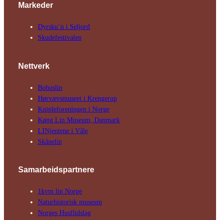
Markeder
Dyrsku´n i Seljord
Skude­fes­tivalen
Nettverk
Bohuslin
Hørvævs­museet i Krengerup
Kniple­foreningen i Norge
Køng Lin Museum, Danmark
LINjentene i Våle
Skånelin
Samarbeids­partnere
1kvm lin Norge
Natur­his­torisk­ museum
Norges Husflids­lag