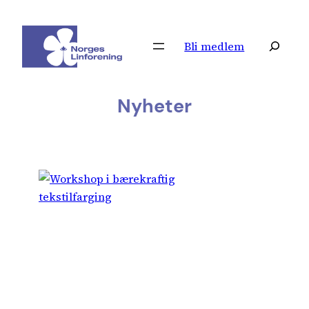
Hopp
til
Søk
Bli medlem
innhold
Nyheter