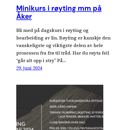
Minikurs i røyting mm på
Åker
Bli med på dagskurs i røyting og
bearbeiding av lin. Røyting er kanskje den
vanskeligste og viktigste delen av hele
prosessen fra frø til tråd. Har du røyta feil
“går alt opp i stry” På…
29. juni 2024