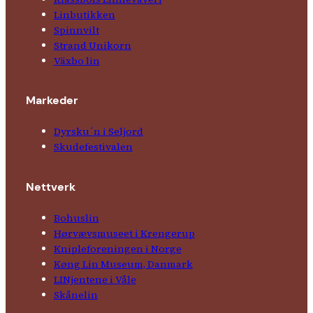
Linbutikken
Spinnvilt
Strand Unikorn
Växbo lin
Markeder
Dyrsku´n i Seljord
Skude­fes­tivalen
Nettverk
Bohuslin
Hørvævs­museet i Krengerup
Kniple­foreningen i Norge
Køng Lin Museum, Danmark
LINjentene i Våle
Skånelin