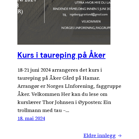
Kurs i taureping på Åker
18-21 juni 2024 arrangeres det kurs i
taureping på Åker Gård på Hamar.
Arrangør er Norges LInforening, faggruppe
Åker. Velkommen Her kan du lese om
kurslærer Thor Johnsen i Øyposten: Ein
trollmann med tau –…
18. mai 2024
Eldre innlegg
→