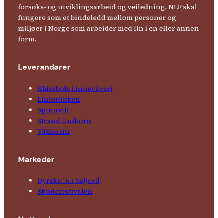
forsøks- og utviklingsarbeid og veiledning. NLF skal
fungere som et bindeledd mellom personer og
miljøer i Norge som arbeider med lin i en eller annen
form.
Leverandører
Klässbols Linne­väveri
Linbutikken
Spinnvilt
Strand Unikorn
Växbo lin
Markeder
Dyrsku´n i Seljord
Skude­fes­tivalen