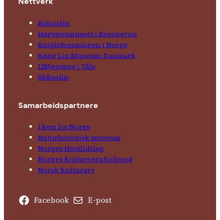
Nettverk
Bohuslin
Hørvævs­museet i Krengerup
Kniple­foreningen i Norge
Køng Lin Museum, Danmark
LINjentene i Våle
Skånelin
Samarbeids­partnere
1kvm lin Norge
Natur­his­torisk­ museum
Norges Husflids­lag
Norges Kultur­vern­forbund
Norsk Kulturarv
Facebook
E-post