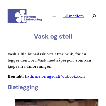
Hopp
til
Søk
Bli medlem
innhold
Vask og stell
Vask alltid bunadsskjorta etter bruk, før du
legger den bort. Vask med såpespon, som kan
kjøpes fra linforeningen.
Kontakt:
kathrine.bringsdal@outlook.com
Bløtlegging