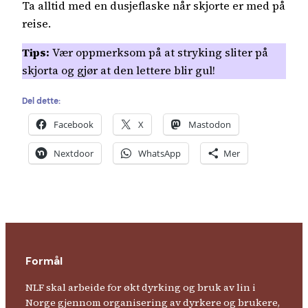
Ta alltid med en dusjeflaske når skjorte er med på
reise.
Tips:
Vær oppmerksom på at stryking sliter på
skjorta og gjør at den lettere blir gul!
Del dette:
Facebook
X
Mastodon
Nextdoor
WhatsApp
Mer
Formål
NLF skal arbeide for økt dyrking og bruk av lin i
Norge gjennom organisering av dyrkere og brukere,