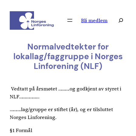
Hopp
til
Søk
Bli medlem
innhold
Normalvedtekter for
lokallag/faggruppe i Norges
Linforening (NLF)
Vedtatt på årsmøtet ……….og godkjent av styret i
NLF………………
……….lag/gruppe er stiftet (år), og er tilsluttet
Norges Linforening.
§1 Formål