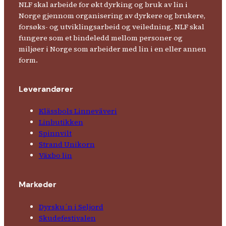
NLF skal arbeide for økt dyrking og bruk av lin i
Norge gjennom organisering av dyrkere og brukere,
forsøks- og utviklingsarbeid og veiledning. NLF skal
fungere som et bindeledd mellom personer og
miljøer i Norge som arbeider med lin i en eller annen
form.
Leverandører
Klässbols Linne­väveri
Linbutikken
Spinnvilt
Strand Unikorn
Växbo lin
Markeder
Dyrsku´n i Seljord
Skude­fes­tivalen