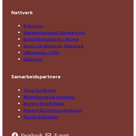
Nettverk
Bohuslin
Hørvævs­museet i Krengerup
Kniple­foreningen i Norge
Køng Lin Museum, Danmark
LINjentene i Våle
Skånelin
Samarbeids­partnere
1kvm lin Norge
Natur­his­torisk­ museum
Norges Husflids­lag
Norges Kultur­vern­forbund
Norsk Kulturarv
Facebook
E-post