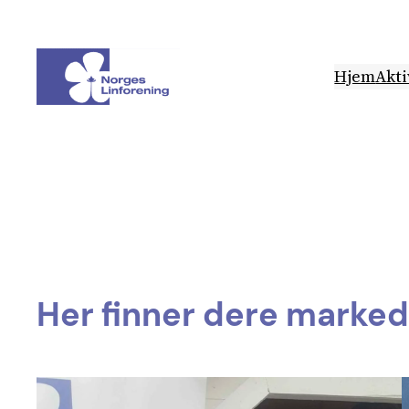
Hopp
til
innhold
Hjem
Akti
Her finner dere marked