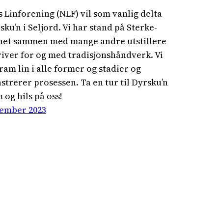
 Linforening (NLF) vil som vanlig delta
sku’n i Seljord. Vi har stand på Sterke-
net sammen med mange andre utstillere
iver for og med tradisjonshåndverk. Vi
fram lin i alle former og stadier og
trerer prosessen. Ta en tur til Dyrsku’n
 og hils på oss!
tember 2023