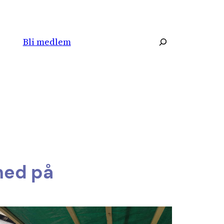
Søk
Bli medlem
med på