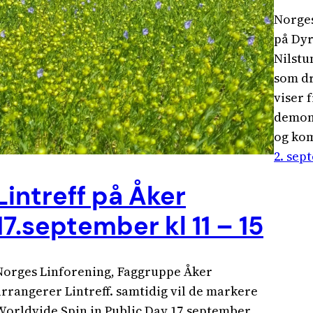
Norges
på Dyr
Nilstu
som dr
viser 
demons
og kom
2. sep
Lintreff på Åker
17.september kl 11 – 15
Norges Linforening, Faggruppe Åker
arrangerer Lintreff. samtidig vil de markere
Worldvide Spin in Public Day 17.september.