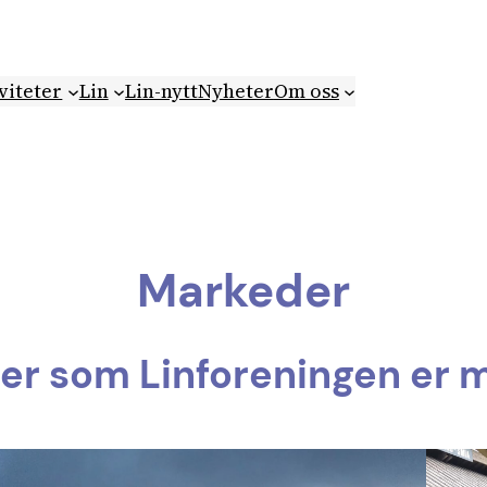
viteter
Lin
Lin-nytt
Nyheter
Om oss
Markeder
er som Linforeningen er 