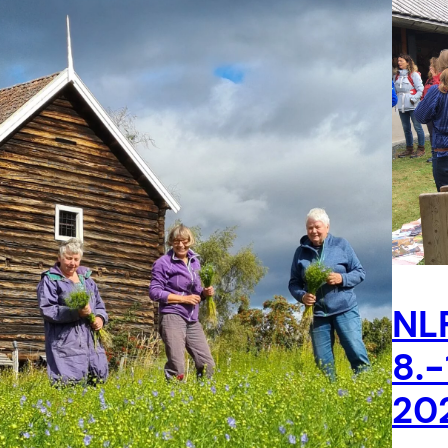
NLF
8.
20