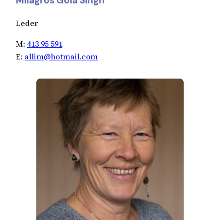
Milagros Gola Singh
Leder
M:
413 95 591
E:
allim@hotmail.com