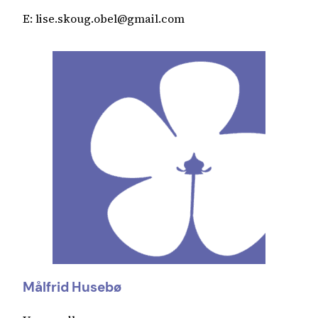
E: lise.skoug.obel@gmail.com
Målfrid Husebø