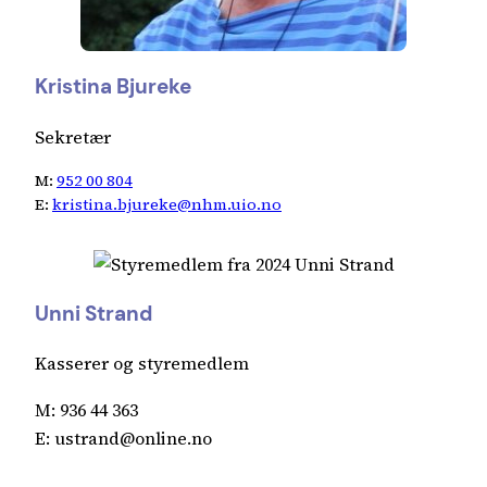
Kristina Bjureke
Sekretær
M:
952 00 804
E:
kristina.bjureke@nhm.uio.no
Unni Strand
Kasserer og styremedlem
M: 936 44 363
E: ustrand@online.no