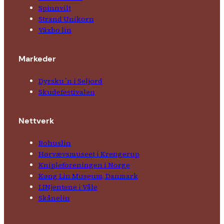
Spinnvilt
Strand Unikorn
Växbo lin
Markeder
Dyrsku´n i Seljord
Skude­fes­tivalen
Nettverk
Bohuslin
Hørvævs­museet i Krengerup
Kniple­foreningen i Norge
Køng Lin Museum, Danmark
LINjentene i Våle
Skånelin