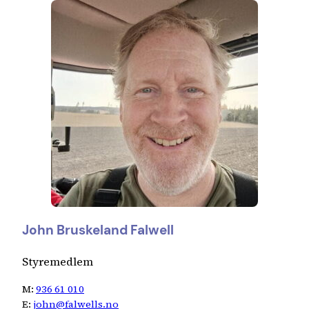
John Bruskeland Falwell
Styremedlem
M:
936 61 010
E:
john@falwells.no