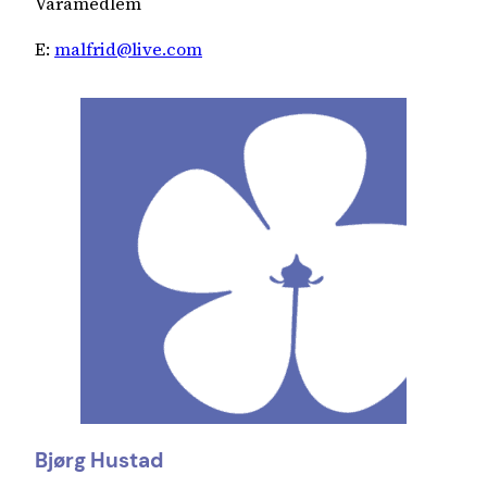
Varamedlem
E:
malfrid@live.com
Bjørg Hustad