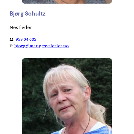
Bjørg Schultz
Nestleder
M:
959 04 632
E:
bjorg@mangesysleriet.no