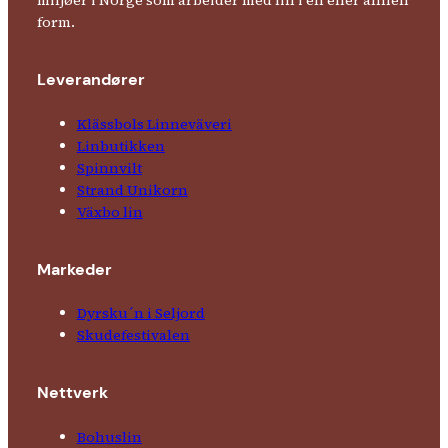
miljøer i Norge som arbeider med lin i en eller annen
form.
Leverandører
Klässbols Linne­väveri
Linbutikken
Spinnvilt
Strand Unikorn
Växbo lin
Markeder
Dyrsku´n i Seljord
Skude­fes­tivalen
Nettverk
Bohuslin