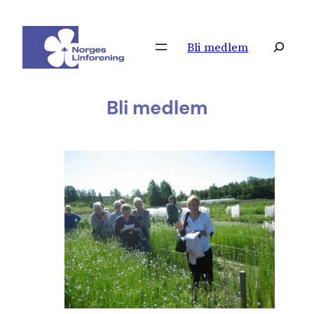
Hopp
til
Søk
Bli medlem
innhold
Bli medlem