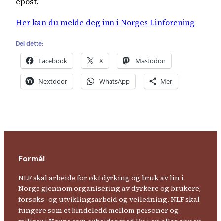
epost.
Her kan du melde deg inn i Norges Linforening
Del dette:
Facebook
X
Mastodon
Nextdoor
WhatsApp
Mer
Formål
NLF skal arbeide for økt dyrking og bruk av lin i
Norge gjennom organisering av dyrkere og brukere,
forsøks- og utviklingsarbeid og veiledning. NLF skal
fungere som et bindeledd mellom personer og