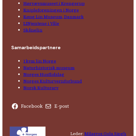
Hørvævs­museet i Krengerup
Kniple­foreningen i Norge
Køng Lin Museum, Danmark
LINjentene i Våle
Skånelin
Samarbeids­partnere
1kvm lin Norge
Natur­his­torisk­ museum
Norges Husflids­lag
Norges Kultur­vern­forbund
Norsk Kulturarv
Facebook
E-post
Leder:
Milagros Gola Singh