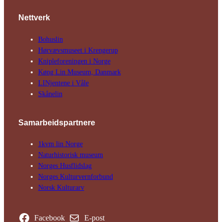
Nettverk
Bohuslin
Hørvævs­museet i Krengerup
Kniple­foreningen i Norge
Køng Lin Museum, Danmark
LINjentene i Våle
Skånelin
Samarbeids­partnere
1kvm lin Norge
Natur­his­torisk­ museum
Norges Husflids­lag
Norges Kultur­vern­forbund
Norsk Kulturarv
Facebook
E-post