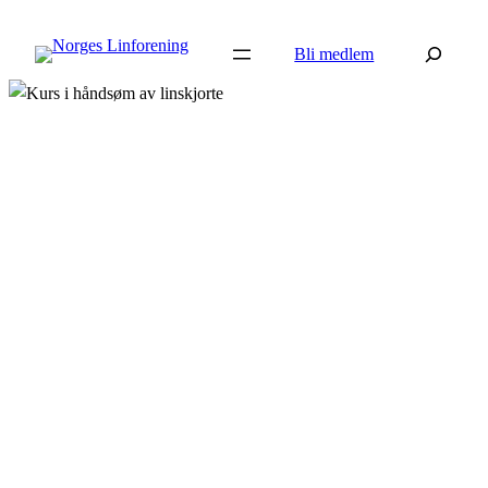
Hopp
Søk
til
Bli medlem
innhold