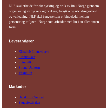
NLF skal arbeide for økt dyrking og bruk av lin i Norge gjennom
organisering av dyrkere og brukere, forsøks- og utviklingsarbeid
og veiledning. NLF skal fungere som et bindeledd mellom
personer og miljøer i Norge som arbeider med lin i en eller annen
form.
Leverandører
Klässbols Linne­väveri
Linbutikken
Spinnvilt
Strand Unikorn
Växbo lin
Markeder
Dyrsku´n i Seljord
Skude­fes­tivalen