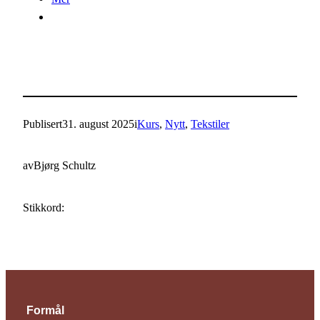
Publisert
31. august 2025
i
Kurs
, 
Nytt
, 
Tekstiler
av
Bjørg Schultz
Stikkord:
Formål