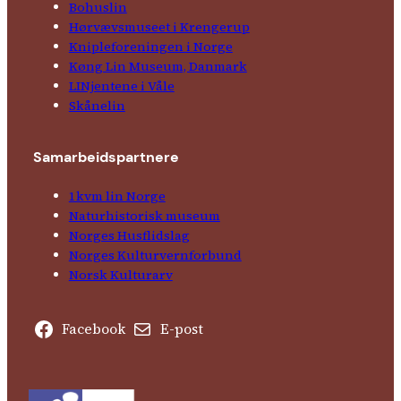
Bohuslin
Hørvævs­museet i Krengerup
Kniple­foreningen i Norge
Køng Lin Museum, Danmark
LINjentene i Våle
Skånelin
Samarbeids­partnere
1kvm lin Norge
Natur­his­torisk­ museum
Norges Husflids­lag
Norges Kultur­vern­forbund
Norsk Kulturarv
Facebook
E-post