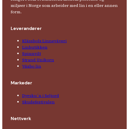
miljøer i Norge som arbeider med lin i en eller annen
form.
Leverandører
Klässbols Linne­väveri
Linbutikken
Spinnvilt
Strand Unikorn
Växbo lin
Markeder
Dyrsku´n i Seljord
Skude­fes­tivalen
Nettverk