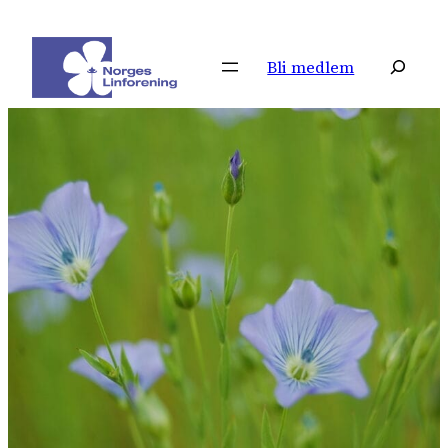
Hopp
til
Søk
Bli medlem
innhold