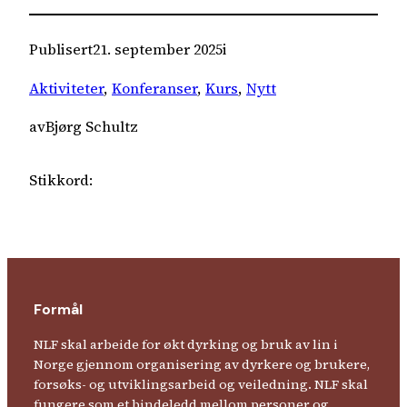
Publisert
21. september 2025
i
Aktiviteter
, 
Konferanser
, 
Kurs
, 
Nytt
av
Bjørg Schultz
Stikkord:
Formål
NLF skal arbeide for økt dyrking og bruk av lin i
Norge gjennom organisering av dyrkere og brukere,
forsøks- og utviklingsarbeid og veiledning. NLF skal
fungere som et bindeledd mellom personer og