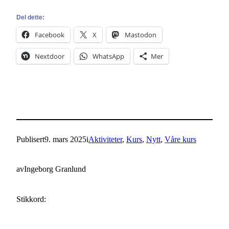
Del dette:
Facebook
X
Mastodon
Nextdoor
WhatsApp
Mer
Publisert
9. mars 2025
i
Aktiviteter
, 
Kurs
, 
Nytt
, 
Våre kurs
av
Ingeborg Granlund
Stikkord: