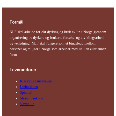
Formål
NLF skal arbeide for økt dyrking og bruk av lin i Norge gjennom
organisering av dyrkere og brukere, forsøks- og utviklingsarbeid
og veiledning. NLF skal fungere som et bindeledd mellom
personer og miljøer i Norge som arbeider med lin i en eller annen
form.
Leverandører
Klässbols Linne­väveri
Linbutikken
Spinnvilt
Strand Unikorn
Växbo lin