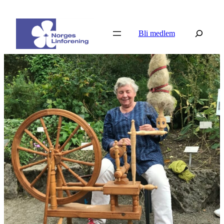
Hopp
til
Søk
Bli medlem
innhold