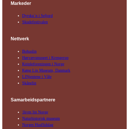
Markeder
Dyrsku´n i Seljord
Skude­fes­tivalen
Nettverk
Bohuslin
Hørvævs­museet i Krengerup
Kniple­foreningen i Norge
Køng Lin Museum, Danmark
LINjentene i Våle
Skånelin
Samarbeids­partnere
1kvm lin Norge
Natur­his­torisk­ museum
Norges Husflids­lag