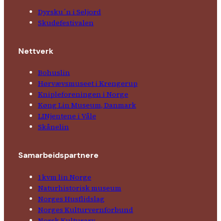
Dyrsku´n i Seljord
Skude­fes­tivalen
Nettverk
Bohuslin
Hørvævs­museet i Krengerup
Kniple­foreningen i Norge
Køng Lin Museum, Danmark
LINjentene i Våle
Skånelin
Samarbeids­partnere
1kvm lin Norge
Natur­his­torisk­ museum
Norges Husflids­lag
Norges Kultur­vern­forbund
Norsk Kulturarv