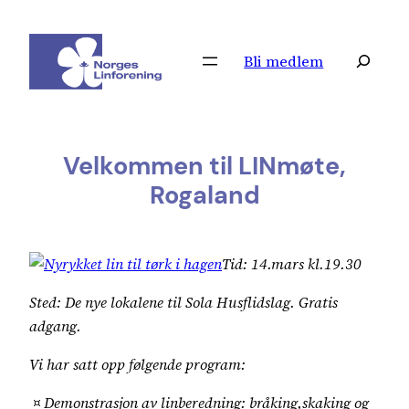
Hopp
til
Søk
Bli medlem
innhold
Velkommen til LINmøte,
Rogaland
Tid: 14.mars kl.19.30
Sted: De nye lokalene til Sola Husflidslag. Gratis
adgang.
Vi har satt opp følgende program:
¤ Demonstrasjon av linberedning: bråking,skaking og