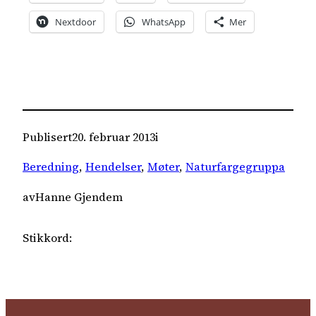
Nextdoor
WhatsApp
Mer
Publisert
20. februar 2013
i
Beredning
, 
Hendelser
, 
Møter
, 
Naturfargegruppa
av
Hanne Gjendem
Stikkord: