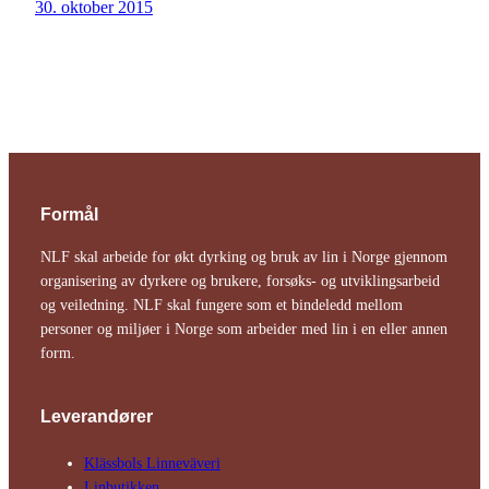
30. oktober 2015
Formål
NLF skal arbeide for økt dyrking og bruk av lin i Norge gjennom
organisering av dyrkere og brukere, forsøks- og utviklingsarbeid
og veiledning. NLF skal fungere som et bindeledd mellom
personer og miljøer i Norge som arbeider med lin i en eller annen
form.
Leverandører
Klässbols Linne­väveri
Linbutikken