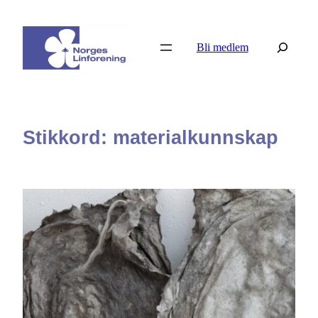
Hopp
til
Søk
Bli medlem
innhold
Stikkord:
materialkunnskap