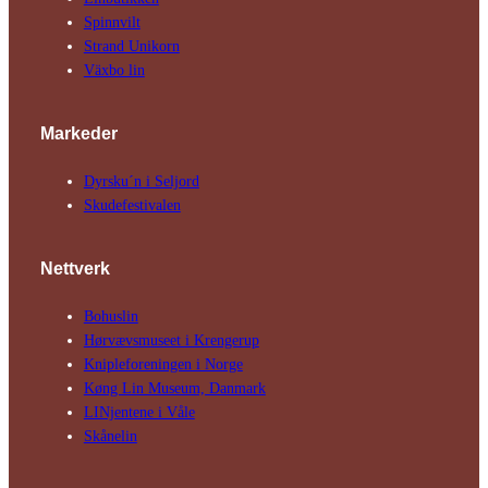
Spinnvilt
Strand Unikorn
Växbo lin
Markeder
Dyrsku´n i Seljord
Skude­fes­tivalen
Nettverk
Bohuslin
Hørvævs­museet i Krengerup
Kniple­foreningen i Norge
Køng Lin Museum, Danmark
LINjentene i Våle
Skånelin