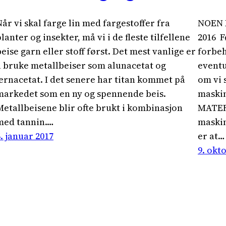
Når vi skal farge lin med fargestoffer fra
NOEN 
lanter og insekter, må vi i de fleste tilfellene
2016 F
beise garn eller stoff først. Det mest vanlige er
forbeh
å bruke metallbeiser som alunacetat og
eventu
jernacetat. I det senere har titan kommet på
om vi 
markedet som en ny og spennende beis.
maskin
Metallbeisene blir ofte brukt i kombinasjon
MATERI
med tannin.…
maskin
6. januar 2017
er at…
9. okt