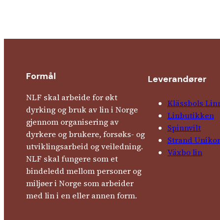
Formål
Leverandører
NLF skal arbeide for økt
Klässbols Lin
dyrking og bruk av lin i Norge
Linbutikken
gjennom organisering av
Spinnvilt
dyrkere og brukere, forsøks- og
Strand Uniko
utviklingsarbeid og veiledning.
Växbo lin
NLF skal fungere som et
bindeledd mellom personer og
miljøer i Norge som arbeider
med lin i en eller annen form.