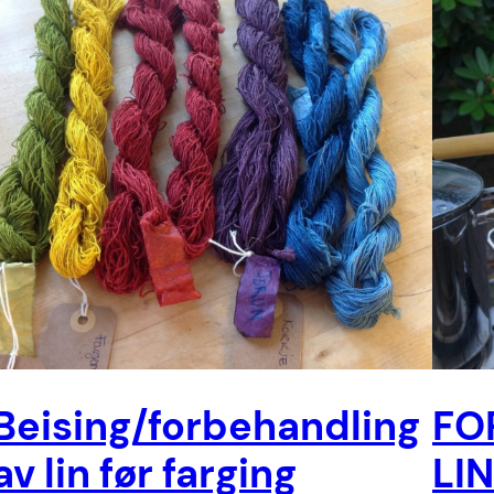
Beising/forbehandling
FO
av lin før farging
LI