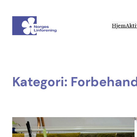
Hopp
til
innhold
Hjem
Akti
Kategori:
Forbehand