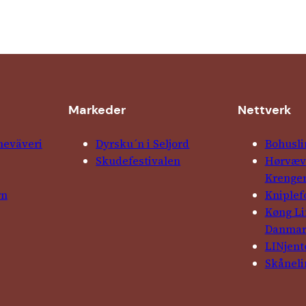
Markeder
Nettverk
ne­väveri
Dyrsku´n i Seljord
Bohusli
Skude­fes­tivalen
Hørvævs
Krenge
rn
Kniple­
Køng L
Danma
LINjent
Skåneli