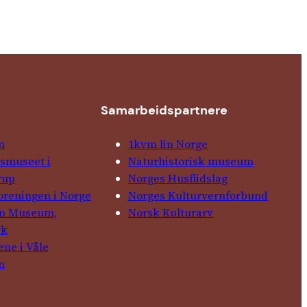
Samarbeids­partnere
n
1kvm lin Norge
­museet i
Natur­his­torisk­ museum
rup
Norges Husflids­lag
foreningen i Norge
Norges Kultur­vern­forbund
in Museum,
Norsk Kulturarv
rk
ene i Våle
n