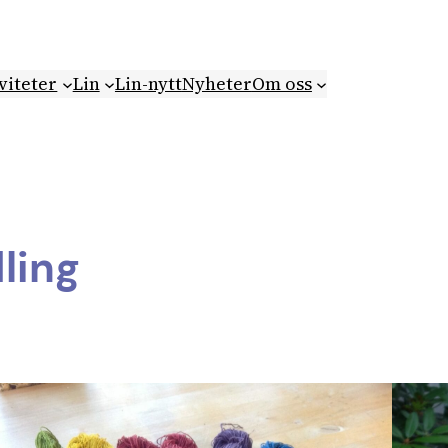
viteter
Lin
Lin-nytt
Nyheter
Om oss
ling