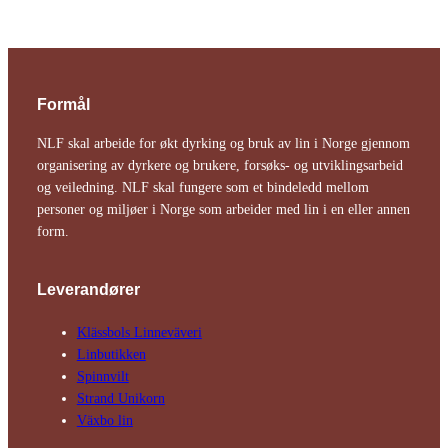
Formål
NLF skal arbeide for økt dyrking og bruk av lin i Norge gjennom
organisering av dyrkere og brukere, forsøks- og utviklingsarbeid
og veiledning. NLF skal fungere som et bindeledd mellom
personer og miljøer i Norge som arbeider med lin i en eller annen
form.
Leverandører
Klässbols Linne­väveri
Linbutikken
Spinnvilt
Strand Unikorn
Växbo lin