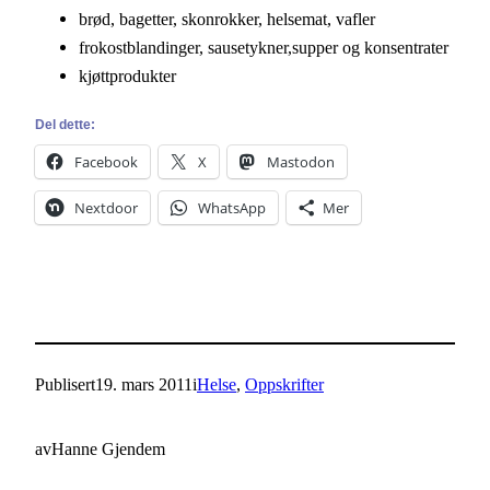
brød, bagetter, skonrokker, helsemat, vafler
frokostblandinger, sausetykner,supper og konsentrater
kjøttprodukter
Del dette:
Facebook
X
Mastodon
Nextdoor
WhatsApp
Mer
Publisert
19. mars 2011
i
Helse
, 
Oppskrifter
av
Hanne Gjendem