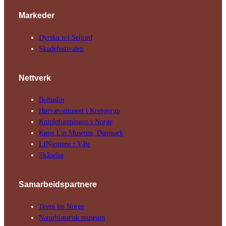
Markeder
Dyrsku´n i Seljord
Skude­fes­tivalen
Nettverk
Bohuslin
Hørvævs­museet i Krengerup
Kniple­foreningen i Norge
Køng Lin Museum, Danmark
LINjentene i Våle
Skånelin
Samarbeids­partnere
1kvm lin Norge
Natur­his­torisk­ museum