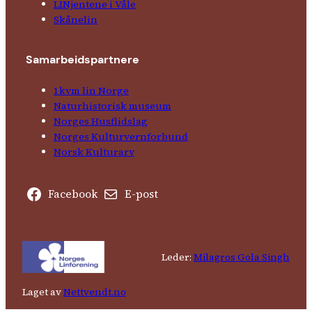
LINjentene i Våle
Skånelin
Samarbeids­partnere
1kvm lin Norge
Natur­his­torisk­ museum
Norges Husflids­lag
Norges Kultur­vern­forbund
Norsk Kulturarv
Facebook
E-post
Leder:
Milagros Gola Singh
Laget av
Nettvendt.no