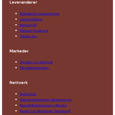
Leverandører
Klässbols Linne­väveri
Linbutikken
Spinnvilt
Strand Unikorn
Växbo lin
Markeder
Dyrsku´n i Seljord
Skude­fes­tivalen
Nettverk
Bohuslin
Hørvævs­museet i Krengerup
Kniple­foreningen i Norge
Køng Lin Museum, Danmark