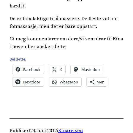
hardt i.
De er fabelaktige til å massere. De fleste vet om
fotmassasje, men det er bare oppstart.
Gi meg kommentarer om dere/vi som drar til Kina
i november ønsker dette.
Del dette:
Facebook
X
Mastodon
Nextdoor
WhatsApp
Mer
Publisert
24. juni 2012
i
Kinareisen