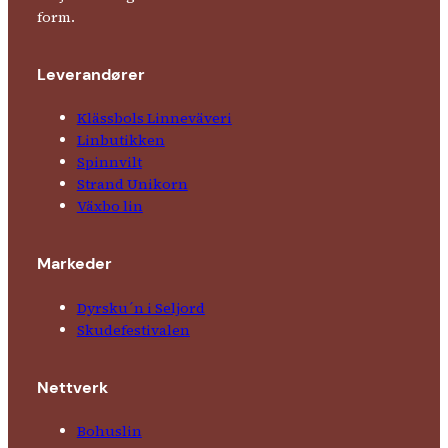
form.
Leverandører
Klässbols Linne­väveri
Linbutikken
Spinnvilt
Strand Unikorn
Växbo lin
Markeder
Dyrsku´n i Seljord
Skude­fes­tivalen
Nettverk
Bohuslin