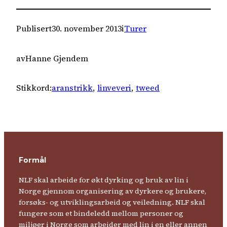
Publisert
30. november 2013
i
Turer
av
Hanne Gjendem
Stikkord:
aranstrikk
, 
linveveri
, 
tweed
Formål
NLF skal arbeide for økt dyrking og bruk av lin i
Norge gjennom organisering av dyrkere og brukere,
forsøks- og utviklingsarbeid og veiledning. NLF skal
fungere som et bindeledd mellom personer og
miljøer i Norge som arbeider med lin i en eller annen