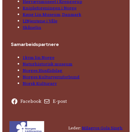
Hørvævs­museet i Krengerup
Kniple­foreningen i Norge
Køng Lin Museum, Danmark
LINjentene i Våle
Skånelin
Samarbeids­partnere
1kvm lin Norge
Natur­his­torisk­ museum
Norges Husflids­lag
Norges Kultur­vern­forbund
Norsk Kulturarv
Facebook
E-post
Leder:
Milagros Gola Singh