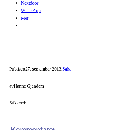
Nextdoor
WhatsApp
Mer
Publisert
27. september 2013
i
Salg
av
Hanne Gjendem
Stikkord:
Kommentarer