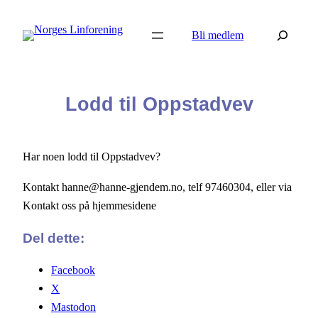
Hopp
Søk
til
Bli medlem
innhold
Lodd til Oppstadvev
Har noen lodd til Oppstadvev?
Kontakt hanne@hanne-gjendem.no, telf 97460304, eller via
Kontakt oss på hjemmesidene
Del dette:
Facebook
X
Mastodon