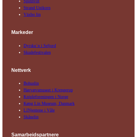
Spinnvilt
Strand Unikorn
Växbo lin
Markeder
Dyrsku´n i Seljord
Skude­fes­tivalen
Nettverk
Bohuslin
Hørvævs­museet i Krengerup
Kniple­foreningen i Norge
Køng Lin Museum, Danmark
LINjentene i Våle
Skånelin
Samarbeids­partnere