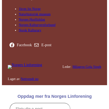
1kvm lin Norge
Natur­his­torisk­ museum
Norges Husflids­lag
Norges Kultur­vern­forbund
Norsk Kulturarv
Facebook
E-post
Leder:
Milagros Gola Singh
Laget av
Nettvendt.no
Oppdag mer fra Norges Linforening
Skriv