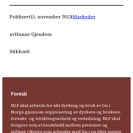
Publisert
15. november 2013
i
Markeder
av
Hanne Gjendem
Stikkord:
Formål
NLF skal arbeide for økt dyrking og bruk av lin i
Norge gjennom organisering av dyrkere og brukere,
forsøks- og utviklingsarbeid og veiledning. NLF skal
fungere som et bindeledd mellom personer og
miljøer i Norge som arbeider med lin i en eller annen