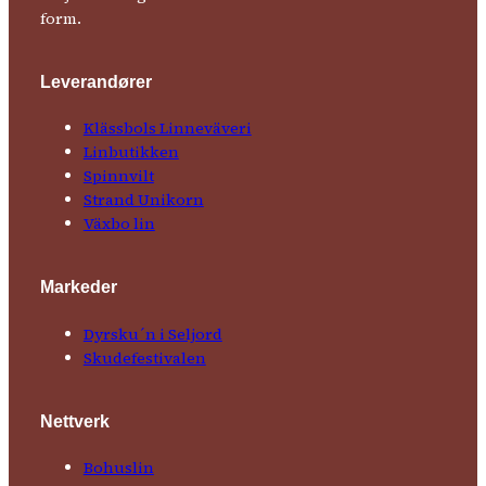
form.
Leverandører
Klässbols Linne­väveri
Linbutikken
Spinnvilt
Strand Unikorn
Växbo lin
Markeder
Dyrsku´n i Seljord
Skude­fes­tivalen
Nettverk
Bohuslin