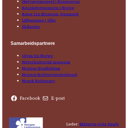
Hørvævs­museet i Krengerup
Kniple­foreningen i Norge
Køng Lin Museum, Danmark
LINjentene i Våle
Skånelin
Samarbeids­partnere
1kvm lin Norge
Natur­his­torisk­ museum
Norges Husflids­lag
Norges Kultur­vern­forbund
Norsk Kulturarv
Facebook
E-post
Leder:
Milagros Gola Singh