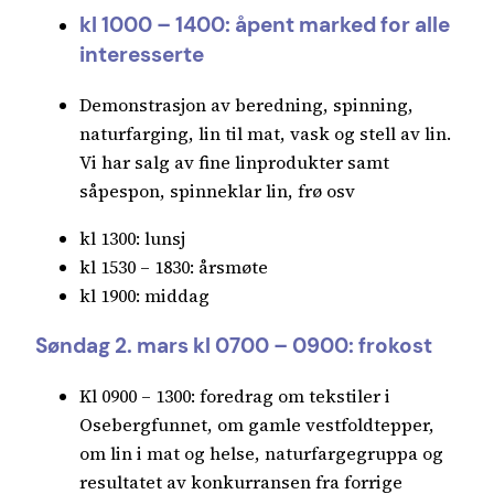
kl 1000 – 1400: åpent marked for alle
interesserte
Demonstrasjon av beredning, spinning,
naturfarging, lin til mat, vask og stell av lin.
Vi har salg av fine linprodukter samt
såpespon, spinneklar lin, frø osv
kl 1300: lunsj
kl 1530 – 1830: årsmøte
kl 1900: middag
Søndag 2. mars kl 0700 – 0900: frokost
Kl 0900 – 1300: foredrag om tekstiler i
Osebergfunnet, om gamle vestfoldtepper,
om lin i mat og helse, naturfargegruppa og
resultatet av konkurransen fra forrige