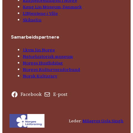
Kniple­foreningen i Norge
Køng Lin Museum, Danmark
LINjentene i Våle
Skånelin
Samarbeids­partnere
1kvm lin Norge
Natur­his­torisk­ museum
Norges Husflids­lag
Norges Kultur­vern­forbund
Norsk Kulturarv
Facebook
E-post
Leder:
Milagros Gola Singh