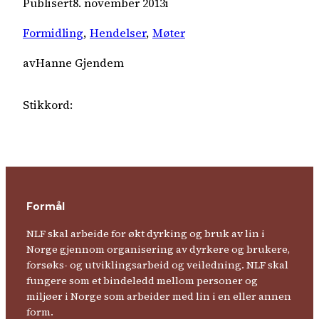
Publisert
8. november 2013
i
Formidling
, 
Hendelser
, 
Møter
av
Hanne Gjendem
Stikkord:
Formål
NLF skal arbeide for økt dyrking og bruk av lin i
Norge gjennom organisering av dyrkere og brukere,
forsøks- og utviklingsarbeid og veiledning. NLF skal
fungere som et bindeledd mellom personer og
miljøer i Norge som arbeider med lin i en eller annen
form.