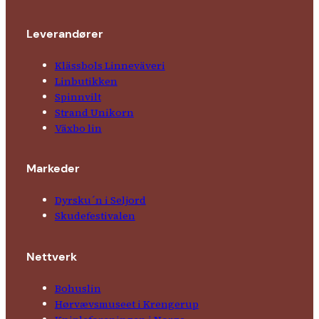
Leverandører
Klässbols Linne­väveri
Linbutikken
Spinnvilt
Strand Unikorn
Växbo lin
Markeder
Dyrsku´n i Seljord
Skude­fes­tivalen
Nettverk
Bohuslin
Hørvævs­museet i Krengerup