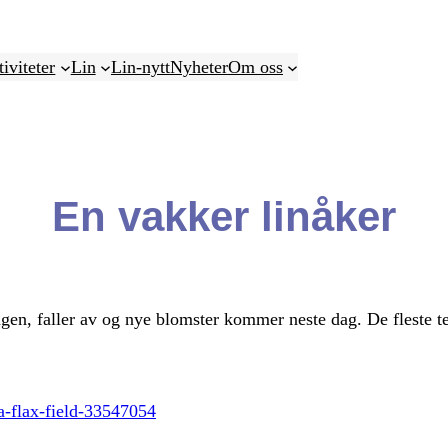
iviteter
Lin
Lin-nytt
Nyheter
Om oss
En vakker linåker
gen, faller av og nye blomster kommer neste dag. De fleste te