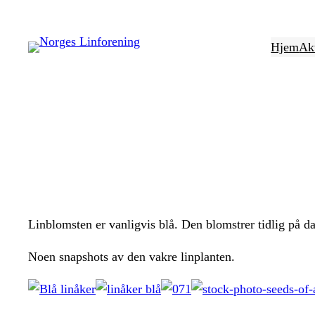
Hopp
til
Hjem
Akt
innhold
Linblomsten er vanligvis blå. Den blomstrer tidlig på da
Noen snapshots av den vakre linplanten.