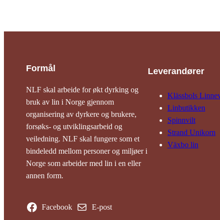
Formål
Leverandører
NLF skal arbeide for økt dyrking og
Klässbols Linne­
bruk av lin i Norge gjennom
Linbutikken
organisering av dyrkere og brukere,
Spinnvilt
forsøks- og utviklingsarbeid og
Strand Unikorn
veiledning. NLF skal fungere som et
Växbo lin
bindeledd mellom personer og miljøer i
Norge som arbeider med lin i en eller
annen form.
Facebook
E-post