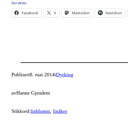
Del dette:
Facebook
X
Mastodon
Nextdoor
Publisert
8. mai 2014
i
Dyrking
av
Hanne Gjendem
Stikkord:
linblomst
, 
linåker