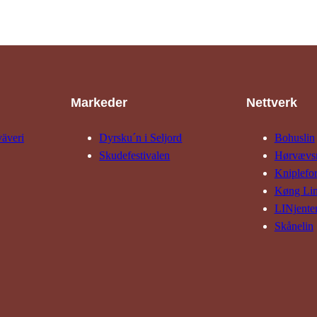
Markeder
Nettverk
väveri
Dyrsku´n i Seljord
Bohuslin
Skude­fes­tivalen
Hørvævs­
Kniple­fo
Køng Li
LINjente
Skånelin