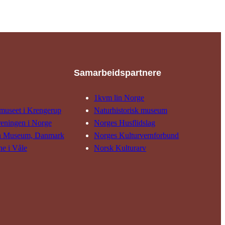
Samarbeids­partnere
1kvm lin Norge
museet i Krengerup
Natur­his­torisk­ museum
reningen i Norge
Norges Husflids­lag
n Museum, Danmark
Norges Kultur­vern­forbund
ne i Våle
Norsk Kulturarv