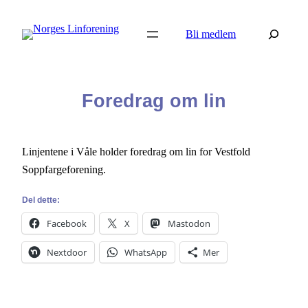
Hopp
Søk
til
Bli medlem
innhold
Foredrag om lin
Linjentene i Våle holder foredrag om lin for Vestfold
Soppfargeforening.
Del dette:
Facebook
X
Mastodon
Nextdoor
WhatsApp
Mer