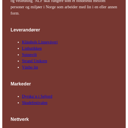
og veiledning. NLF skal fungere som et bindeledd mellom
personer og miljøer i Norge som arbeider med lin i en eller annen
form.
Leverandører
Klässbols Linne­väveri
Linbutikken
Spinnvilt
Strand Unikorn
Växbo lin
Markeder
Dyrsku´n i Seljord
Skude­fes­tivalen
Nettverk