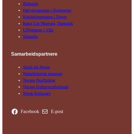
Bohuslin
Hørvævs­museet i Krengerup
Kniple­foreningen i Norge
Køng Lin Museum, Danmark
LINjentene i Våle
Skånelin
Samarbeids­partnere
1kvm lin Norge
Natur­his­torisk­ museum
Norges Husflids­lag
Norges Kultur­vern­forbund
Norsk Kulturarv
Facebook
E-post