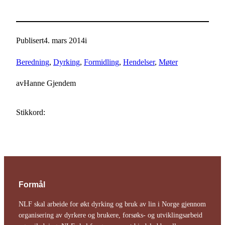
Publisert
4. mars 2014
i
Beredning
, 
Dyrking
, 
Formidling
, 
Hendelser
, 
Møter
av
Hanne Gjendem
Stikkord:
Formål
NLF skal arbeide for økt dyrking og bruk av lin i Norge gjennom
organisering av dyrkere og brukere, forsøks- og utviklingsarbeid