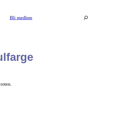
Søk
Bli medlem
ulfarge
 roten.