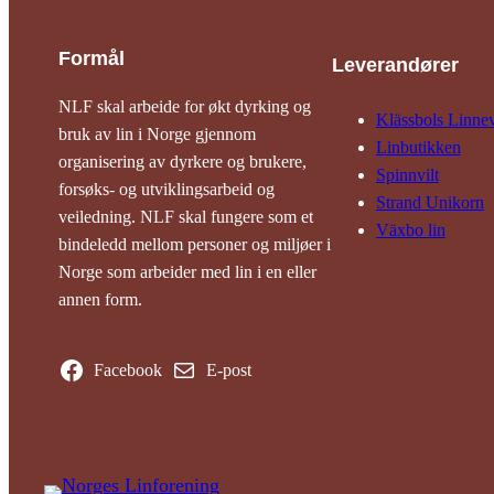
Formål
Leverandører
NLF skal arbeide for økt dyrking og
Klässbols Linne­
bruk av lin i Norge gjennom
Linbutikken
organisering av dyrkere og brukere,
Spinnvilt
forsøks- og utviklingsarbeid og
Strand Unikorn
veiledning. NLF skal fungere som et
Växbo lin
bindeledd mellom personer og miljøer i
Norge som arbeider med lin i en eller
annen form.
Facebook
E-post