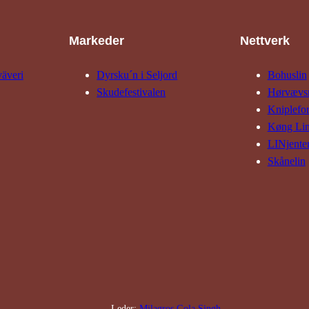
Markeder
Nettverk
väveri
Dyrsku´n i Seljord
Bohuslin
Skude­fes­tivalen
Hørvævs­
Kniple­fo
Køng Li
LINjente
Skånelin
Leder:
Milagros Gola Singh