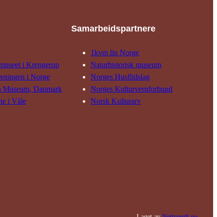
Samarbeids­partnere
1kvm lin Norge
museet i Krengerup
Natur­his­torisk­ museum
reningen i Norge
Norges Husflids­lag
n Museum, Danmark
Norges Kultur­vern­forbund
ne i Våle
Norsk Kulturarv
Laget av
Nettvendt.no