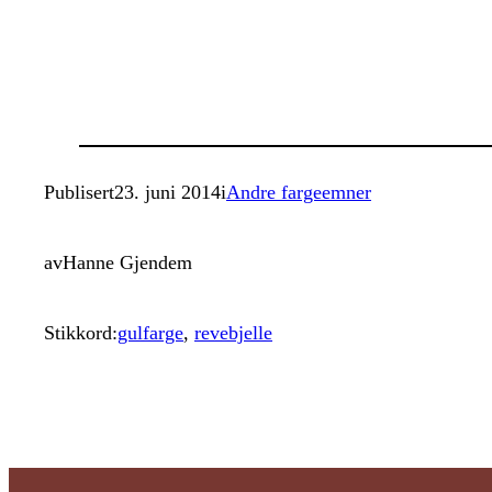
Publisert
23. juni 2014
i
Andre fargeemner
av
Hanne Gjendem
Stikkord:
gulfarge
, 
revebjelle