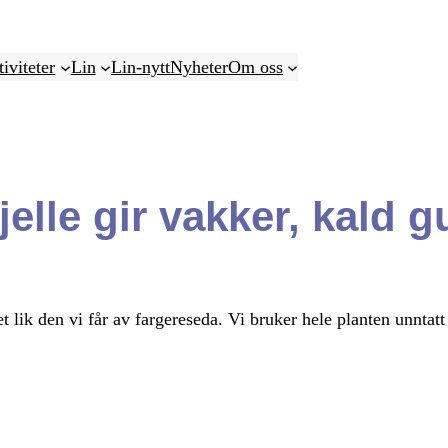
iviteter
Lin
Lin-nytt
Nyheter
Om oss
elle gir vakker, kald g
 lik den vi får av fargereseda. Vi bruker hele planten unntatt