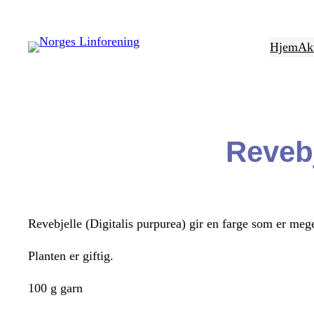
Hopp
til
Hjem
Akt
innhold
Revebj
Revebjelle (Digitalis purpurea) gir en farge som er meget
Planten er giftig.
100 g garn