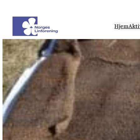
Hopp
til
innhold
Hjem
Akti