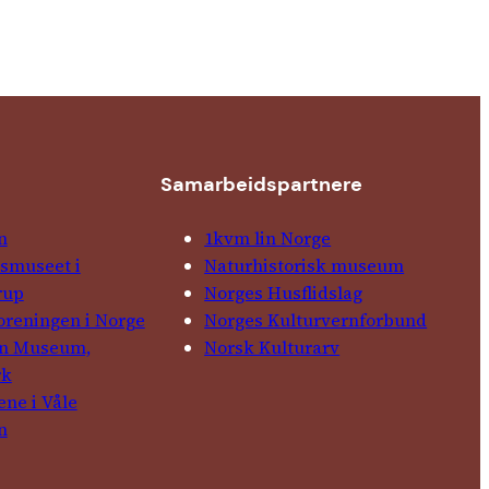
Samarbeids­partnere
n
1kvm lin Norge
­museet i
Natur­his­torisk­ museum
rup
Norges Husflids­lag
foreningen i Norge
Norges Kultur­vern­forbund
in Museum,
Norsk Kulturarv
rk
ene i Våle
n