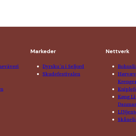
Markeder
Nettverk
ne­väveri
Dyrsku´n i Seljord
Bohusli
Skude­fes­tivalen
Hørvævs
Krenge
rn
Kniple­
Køng L
Danma
LINjent
Skåneli