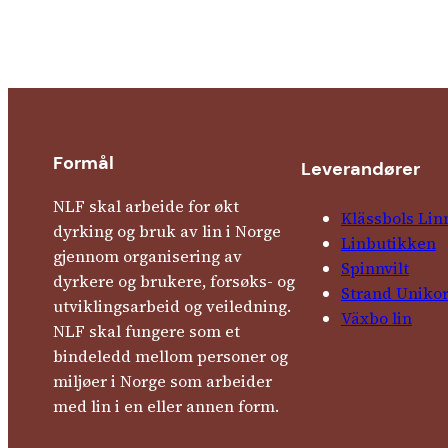
Formål
Leverandører
NLF skal arbeide for økt
Klässbols Lin
dyrking og bruk av lin i Norge
Linbutikken
gjennom organisering av
Spinnvilt
dyrkere og brukere, forsøks- og
Strand Uniko
utviklingsarbeid og veiledning.
Växbo lin
NLF skal fungere som et
bindeledd mellom personer og
miljøer i Norge som arbeider
med lin i en eller annen form.