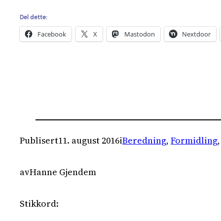
Del dette:
Facebook
X
Mastodon
Nextdoor
Publisert
11. august 2016
i
Beredning
, 
Formidling
,
av
Hanne Gjendem
Stikkord: