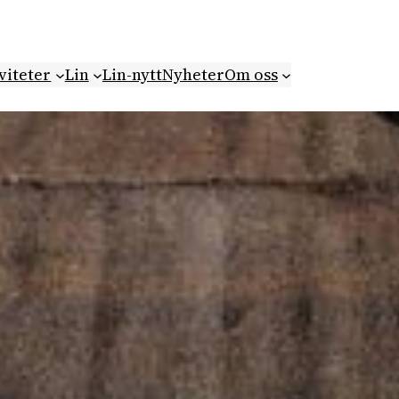
viteter
Lin
Lin-nytt
Nyheter
Om oss