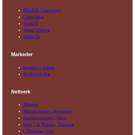
Klässbols Linne­väveri
Linbutikken
Spinnvilt
Strand Unikorn
Växbo lin
Markeder
Dyrsku´n i Seljord
Skude­fes­tivalen
Nettverk
Bohuslin
Hørvævs­museet i Krengerup
Kniple­foreningen i Norge
Køng Lin Museum, Danmark
LINjentene i Våle