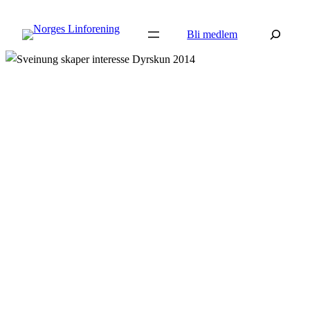
Hopp
Søk
til
Bli medlem
innhold