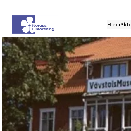
Hopp
til
innhold
Hjem
Akti