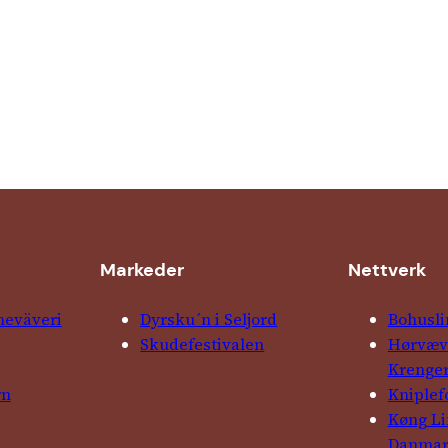
Markeder
Nettverk
ne­väveri
Dyrsku´n i Seljord
Bohusli
Skude­fes­tivalen
Hørvævs
Krenge
rn
Kniple­
Køng L
Danma