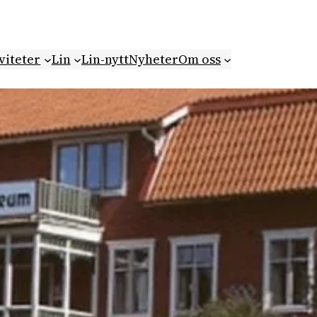
viteter
Lin
Lin-nytt
Nyheter
Om oss