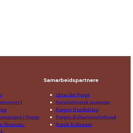
Samarbeids­partnere
n
1kvm lin Norge
­museet i
Natur­his­torisk­ museum
rup
Norges Husflids­lag
foreningen i Norge
Norges Kultur­vern­forbund
in Museum,
Norsk Kulturarv
rk