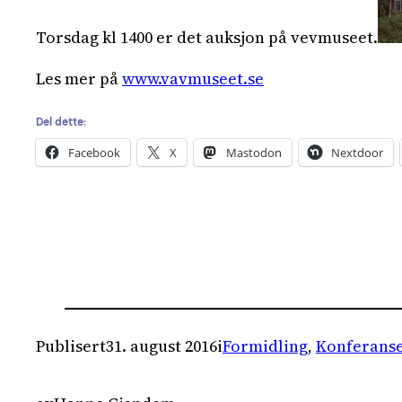
Torsdag kl 1400 er det auksjon på vevmuseet.
Les mer på
www.vavmuseet.se
Del dette:
Facebook
X
Mastodon
Nextdoor
Publisert
31. august 2016
i
Formidling
, 
Konferans