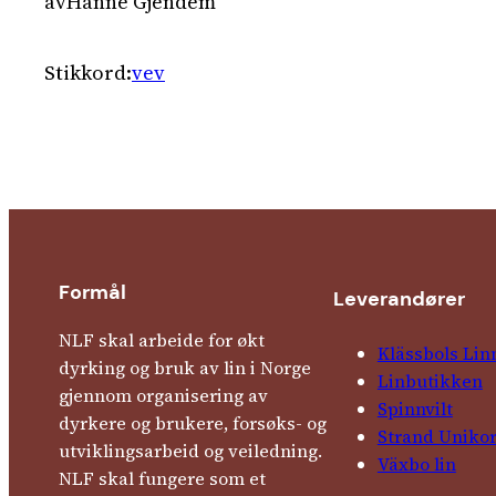
av
Hanne Gjendem
Stikkord:
vev
Formål
Leverandører
NLF skal arbeide for økt
Klässbols Lin
dyrking og bruk av lin i Norge
Linbutikken
gjennom organisering av
Spinnvilt
dyrkere og brukere, forsøks- og
Strand Uniko
utviklingsarbeid og veiledning.
Växbo lin
NLF skal fungere som et