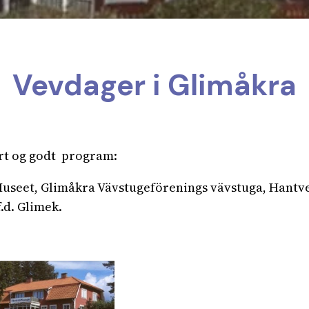
Vevdager i Glimåkra
ort og godt program:
sMuseet, Glimåkra Vävstugeförenings vävstuga, Hant
.d. Glimek.