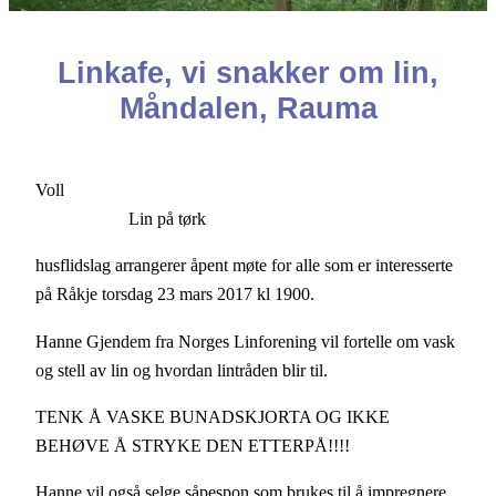
Linkafe, vi snakker om lin,
Måndalen, Rauma
Voll
Lin på tørk
husflidslag arrangerer åpent møte for alle som er interesserte
på Råkje torsdag 23 mars 2017 kl 1900.
Hanne Gjendem fra Norges Linforening vil fortelle om vask
og stell av lin og hvordan lintråden blir til.
TENK Å VASKE BUNADSKJORTA OG IKKE
BEHØVE Å STRYKE DEN ETTERPÅ!!!!
Hanne vil også selge såpespon som brukes til å impregnere