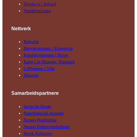
Dyrsku´n i Seljord
Skude­fes­tivalen
Nettverk
Bohuslin
Hørvævs­museet i Krengerup
Kniple­foreningen i Norge
Køng Lin Museum, Danmark
LINjentene i Våle
Skånelin
Samarbeids­partnere
1kvm lin Norge
Natur­his­torisk­ museum
Norges Husflids­lag
Norges Kultur­vern­forbund
Norsk Kulturarv