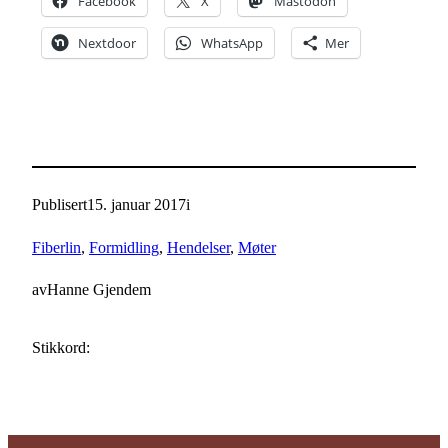
Facebook
X
Mastodon
Nextdoor
WhatsApp
Mer
Publisert
15. januar 2017
i
Fiberlin
, 
Formidling
, 
Hendelser
, 
Møter
av
Hanne Gjendem
Stikkord: