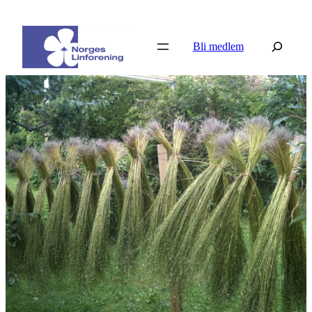
Hopp
til
Søk
Bli medlem
innhold