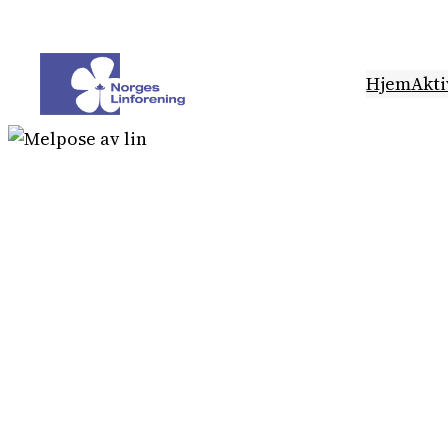
Hopp
til
innhold
Hjem
Akti