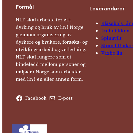
Formål
Leverandører
NLF skal arbeide for økt
Klässbols Lin
dyrking og bruk av lin i Norge
Linbutikken
gjennom organisering av
Spinnvilt
dyrkere og brukere, forsøks- og
Strand Uniko
utviklingsarbeid og veiledning.
Växbo lin
NLF skal fungere som et
bindeledd mellom personer og
miljøer i Norge som arbeider
med lin i en eller annen form.
Facebook
E-post