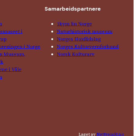
Samarbeids­partnere
n
1kvm lin Norge
­museet i
Natur­his­torisk­ museum
rup
Norges Husflids­lag
foreningen i Norge
Norges Kultur­vern­forbund
in Museum,
Norsk Kulturarv
rk
ene i Våle
n
Laget av
Nettvendt.no