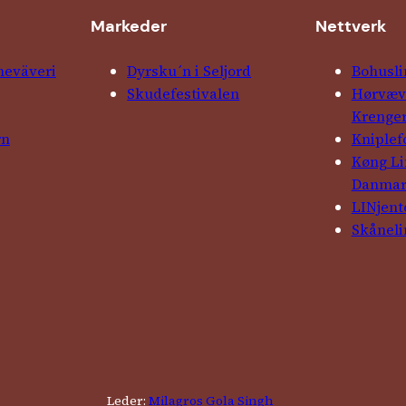
Markeder
Nettverk
ne­väveri
Dyrsku´n i Seljord
Bohusli
Skude­fes­tivalen
Hørvævs
Krenge
rn
Kniple­
Køng L
Danma
LINjent
Skåneli
Leder:
Milagros Gola Singh