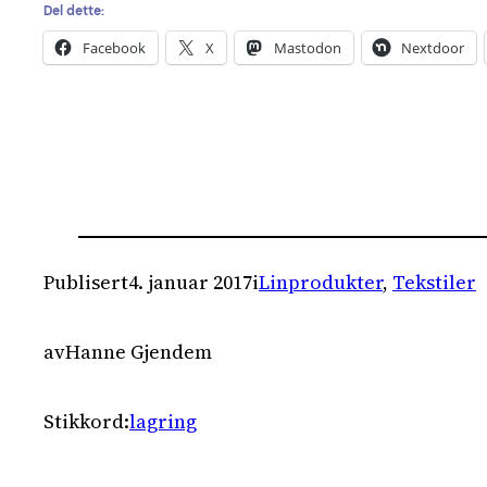
Del dette:
Facebook
X
Mastodon
Nextdoor
Publisert
4. januar 2017
i
Linprodukter
, 
Tekstiler
av
Hanne Gjendem
Stikkord:
lagring