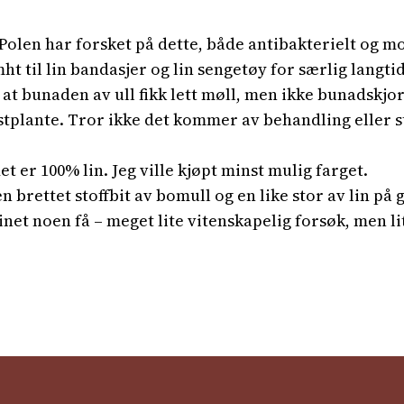
Polen har forsket på dette, både antibakterielt og mo
t til lin bandasjer og lin sengetøy for særlig langti
 at bunaden av ull fikk lett møll, men ikke bunadskjo
bastplante. Tror ikke det kommer av behandling eller 
t er 100% lin. Jeg ville kjøpt minst mulig farget.
n brettet stoffbit av bomull og en like stor av lin på 
inet noen få – meget lite vitenskapelig forsøk, men lit