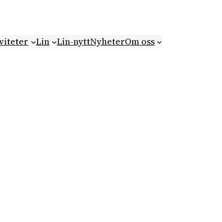
viteter
Lin
Lin-nytt
Nyheter
Om oss