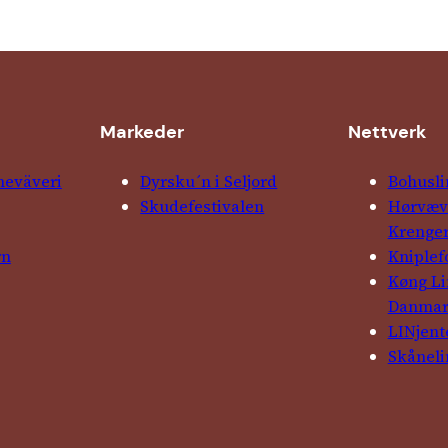
Markeder
Nettverk
ne­väveri
Dyrsku´n i Seljord
Bohusli
Skude­fes­tivalen
Hørvævs
Krenge
rn
Kniple­
Køng L
Danma
LINjent
Skåneli