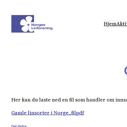
Hopp
til
innhold
Hjem
Akti
Her kan du laste ned en fil som handler om inn
Gamle linsorter i Norge_filpdf
Del dette: