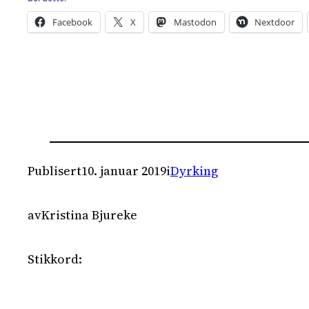
Facebook
X
Mastodon
Nextdoor
Publisert
10. januar 2019
i
Dyrking
av
Kristina Bjureke
Stikkord: