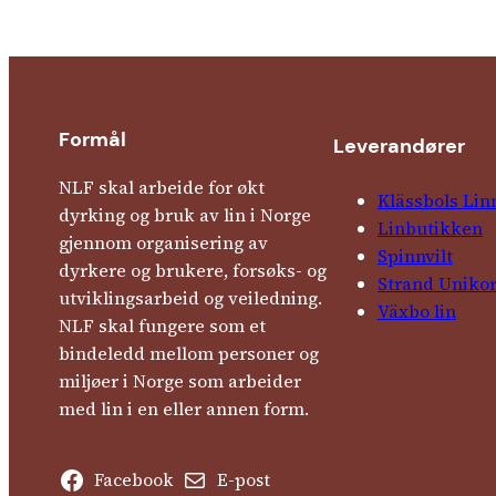
Formål
Leverandører
NLF skal arbeide for økt
Klässbols Lin
dyrking og bruk av lin i Norge
Linbutikken
gjennom organisering av
Spinnvilt
dyrkere og brukere, forsøks- og
Strand Uniko
utviklingsarbeid og veiledning.
Växbo lin
NLF skal fungere som et
bindeledd mellom personer og
miljøer i Norge som arbeider
med lin i en eller annen form.
Facebook
E-post