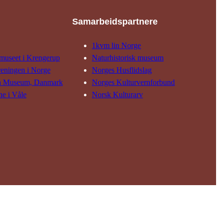
Samarbeids­partnere
1kvm lin Norge
museet i Krengerup
Natur­his­torisk­ museum
reningen i Norge
Norges Husflids­lag
n Museum, Danmark
Norges Kultur­vern­forbund
ne i Våle
Norsk Kulturarv
Laget av
Nettvendt.no