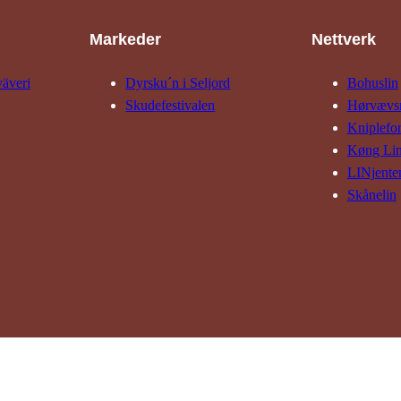
Markeder
Nettverk
väveri
Dyrsku´n i Seljord
Bohuslin
Skude­fes­tivalen
Hørvævs­
Kniple­fo
Køng Li
LINjente
Skånelin
Leder:
Milagros Gola Singh