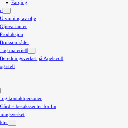
Farging
in
Utvinning av olje
Oljevarianter
Produksjon
Bruksområder
r og materiell
Beredningsverket på Apelsvoll
og stell
t og kontaktpersoner
Gård – besøkssenter for lin
ningsverket
kter