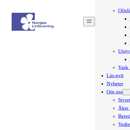
Oljel
Utsty
Vask 
Lin-nytt
Nyheter
Om oss
Styre
Åker 
Bered
Vedte