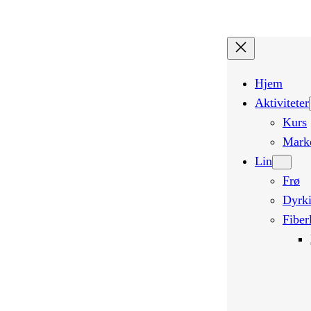
Hopp
til
innhold
Hjem
Aktiviteter
Kurs
Mark
Lin
Frø
Dyrk
Fiber