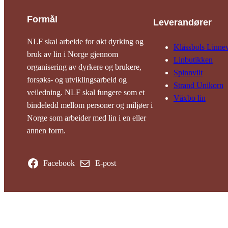
Formål
Leverandører
NLF skal arbeide for økt dyrking og
Klässbols Linne­
bruk av lin i Norge gjennom
Linbutikken
organisering av dyrkere og brukere,
Spinnvilt
forsøks- og utviklingsarbeid og
Strand Unikorn
veiledning. NLF skal fungere som et
Växbo lin
bindeledd mellom personer og miljøer i
Norge som arbeider med lin i en eller
annen form.
Facebook
E-post