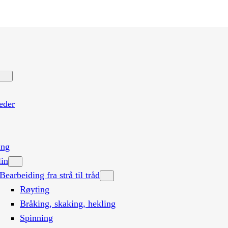
eder
ing
lin
Bearbeiding fra strå til tråd
Røyting
Bråking, skaking, hekling
Spinning