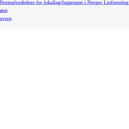
Normalvedtekter for lokallag/faggruppe i Norges Linforenin
øtet
nvern