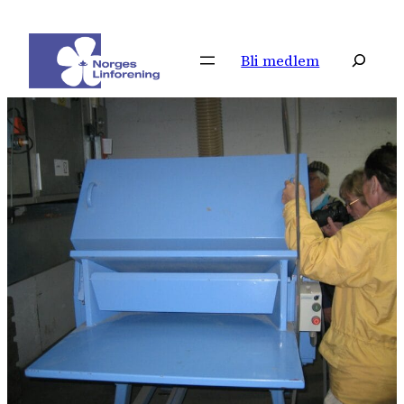
Hopp
til
Søk
Bli medlem
innhold