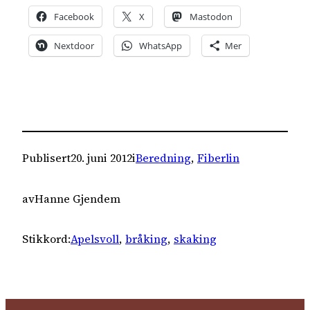
Facebook
X
Mastodon
Nextdoor
WhatsApp
Mer
Publisert
20. juni 2012
i
Beredning
, 
Fiberlin
av
Hanne Gjendem
Stikkord:
Apelsvoll
, 
bråking
, 
skaking