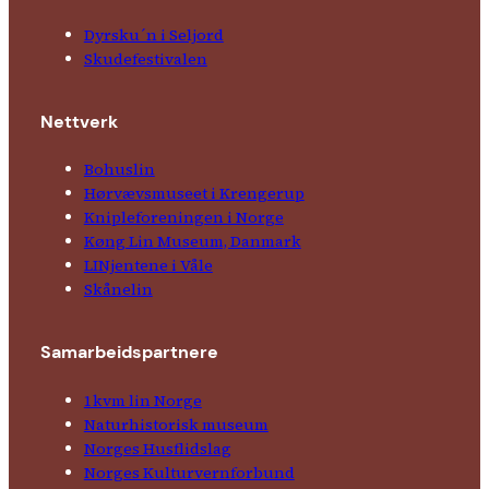
Dyrsku´n i Seljord
Skude­fes­tivalen
Nettverk
Bohuslin
Hørvævs­museet i Krengerup
Kniple­foreningen i Norge
Køng Lin Museum, Danmark
LINjentene i Våle
Skånelin
Samarbeids­partnere
1kvm lin Norge
Natur­his­torisk­ museum
Norges Husflids­lag
Norges Kultur­vern­forbund