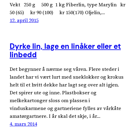
Vekt 250 g 500 g 1 kg Fiberlin, type Marylin kr
50 (65) kr 90 (100) kr 150(170) Oljelin,…
12. april 2015
Dyrke lin, lage en linåker eller et
linbedd
Det begynner å nærme seg våren. Flere steder i
landet har vi vært lurt med sneklokker og krokus
helt til et hvitt dekke har lagt seg over alt igjen.
Det spirer ute og inne. Plastbokser og
melkekartonger sloss om plassen i
vinduskarmene og gartneriene fylles av vårkåte
amatørgartnere. I år skal det skje, i år…
4. mars 2014