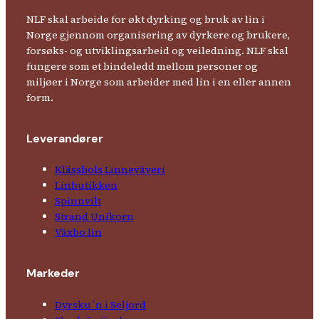
NLF skal arbeide for økt dyrking og bruk av lin i
Norge gjennom organisering av dyrkere og brukere,
forsøks- og utviklingsarbeid og veiledning. NLF skal
fungere som et bindeledd mellom personer og
miljøer i Norge som arbeider med lin i en eller annen
form.
Leverandører
Klässbols Linne­väveri
Linbutikken
Spinnvilt
Strand Unikorn
Växbo lin
Markeder
Dyrsku´n i Seljord