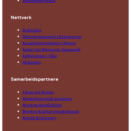
Skude­fes­tivalen
Nettverk
Bohuslin
Hørvævs­museet i Krengerup
Kniple­foreningen i Norge
Køng Lin Museum, Danmark
LINjentene i Våle
Skånelin
Samarbeids­partnere
1kvm lin Norge
Natur­his­torisk­ museum
Norges Husflids­lag
Norges Kultur­vern­forbund
Norsk Kulturarv