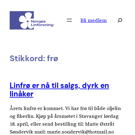
Hopp
til
Søk
Bli medlem
innhold
Stikkord:
frø
Linfrø er nå til salgs, dyrk en
linåker
Årets linfrø er kommet. Vi har frø til både oljelin
og fiberlin. Kjøp på årsmøtet i Stavanger lørdag
18. april, eller send bestilling til: Marie Østråt
Søndervik mail: marie.sondervik@hotmail.no