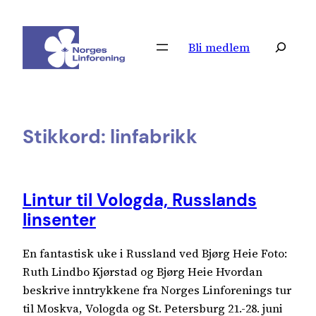
Hopp
til
Søk
Bli medlem
innhold
Stikkord:
linfabrikk
Lintur til Vologda, Russlands
linsenter
En fantastisk uke i Russland ved Bjørg Heie Foto:
Ruth Lindbo Kjørstad og Bjørg Heie Hvordan
beskrive inntrykkene fra Norges Linforenings tur
til Moskva, Vologda og St. Petersburg 21.-28. juni