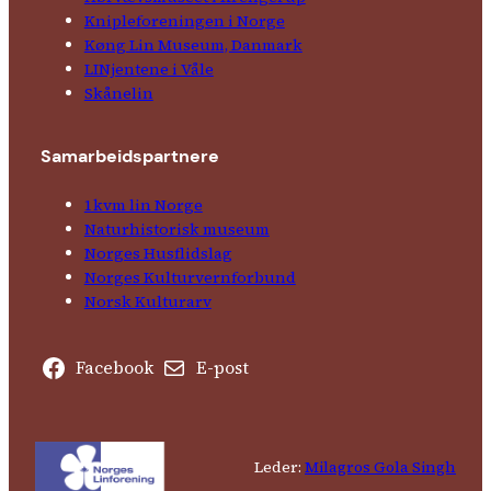
Kniple­foreningen i Norge
Køng Lin Museum, Danmark
LINjentene i Våle
Skånelin
Samarbeids­partnere
1kvm lin Norge
Natur­his­torisk­ museum
Norges Husflids­lag
Norges Kultur­vern­forbund
Norsk Kulturarv
Facebook
E-post
Leder:
Milagros Gola Singh