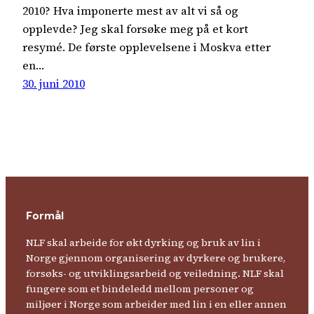
2010? Hva imponerte mest av alt vi så og
opplevde? Jeg skal forsøke meg på et kort
resymé. De første opplevelsene i Moskva etter
en…
30. juni 2010
Formål
NLF skal arbeide for økt dyrking og bruk av lin i
Norge gjennom organisering av dyrkere og brukere,
forsøks- og utviklingsarbeid og veiledning. NLF skal
fungere som et bindeledd mellom personer og
miljøer i Norge som arbeider med lin i en eller annen