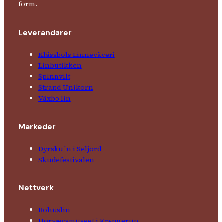
form.
Leverandører
Klässbols Linne­väveri
Linbutikken
Spinnvilt
Strand Unikorn
Växbo lin
Markeder
Dyrsku´n i Seljord
Skude­fes­tivalen
Nettverk
Bohuslin
Hørvævs­museet i Krengerup