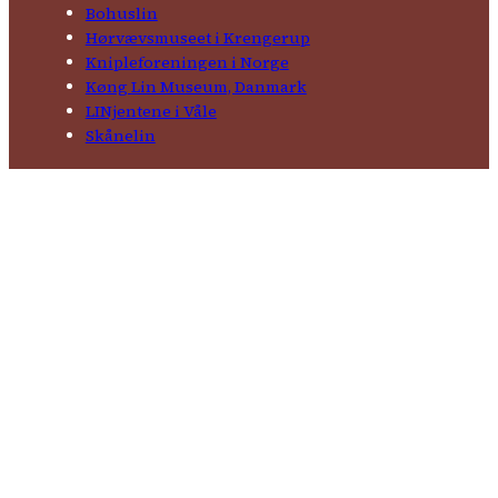
Bohuslin
Hørvævs­museet i Krengerup
Kniple­foreningen i Norge
Køng Lin Museum, Danmark
LINjentene i Våle
Skånelin
Samarbeids­partnere
1kvm lin Norge
Natur­his­torisk­ museum
Norges Husflids­lag
Norges Kultur­vern­forbund
Norsk Kulturarv
Facebook
E-post