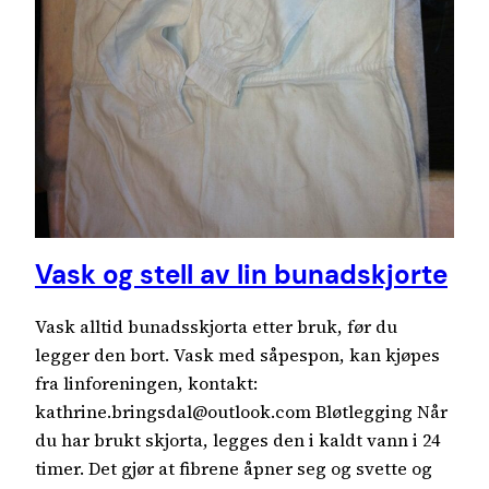
Vask og stell av lin bunadskjorte
Vask alltid bunadsskjorta etter bruk, før du
legger den bort. Vask med såpespon, kan kjøpes
fra linforeningen, kontakt:
kathrine.bringsdal@outlook.com Bløtlegging Når
du har brukt skjorta, legges den i kaldt vann i 24
timer. Det gjør at fibrene åpner seg og svette og