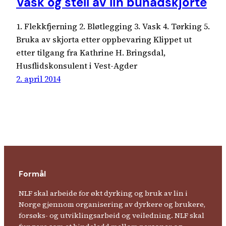
Vask og stell av lin bunadskjorte
1. Flekkfjerning 2. Bløtlegging 3. Vask 4. Tørking 5.
Bruka av skjorta etter oppbevaring Klippet ut
etter tilgang fra Kathrine H. Bringsdal,
Husflidskonsulent i Vest-Agder
2. april 2014
Formål
NLF skal arbeide for økt dyrking og bruk av lin i
Norge gjennom organisering av dyrkere og brukere,
forsøks- og utviklingsarbeid og veiledning. NLF skal