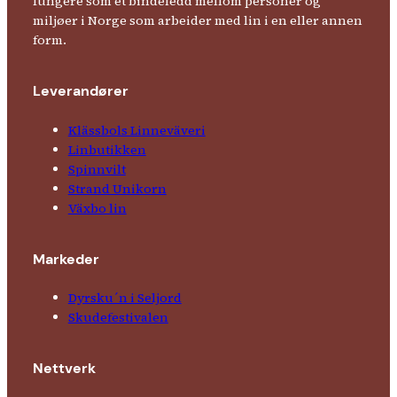
fungere som et bindeledd mellom personer og
miljøer i Norge som arbeider med lin i en eller annen
form.
Leverandører
Klässbols Linne­väveri
Linbutikken
Spinnvilt
Strand Unikorn
Växbo lin
Markeder
Dyrsku´n i Seljord
Skude­fes­tivalen
Nettverk