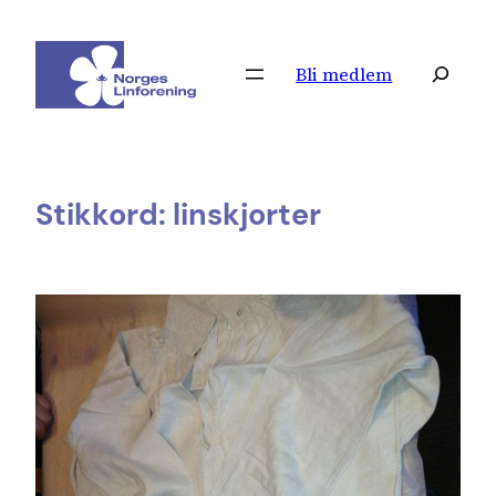
Hopp
til
Søk
Bli medlem
innhold
Stikkord:
linskjorter