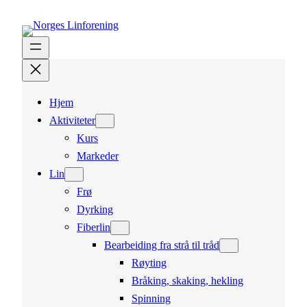
Hopp
til
innhold
Hjem
Aktiviteter
Kurs
Markeder
Lin
Frø
Dyrking
Fiberlin
Bearbeiding fra strå til tråd
Røyting
Bråking, skaking, hekling
Spinning