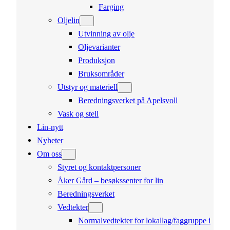
Farging
Oljelin
Utvinning av olje
Oljevarianter
Produksjon
Bruksområder
Utstyr og materiell
Beredningsverket på Apelsvoll
Vask og stell
Lin-nytt
Nyheter
Om oss
Styret og kontaktpersoner
Åker Gård – besøkssenter for lin
Beredningsverket
Vedtekter
Normalvedtekter for lokallag/faggruppe i