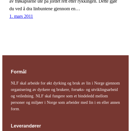
av frøkapslene ute på jordet rett etter rykkingen. Dette gjør
du ved å dra linbuntene gjennom en…
1. mars 2011
Formål
NLF skal arbeide for økt dyrking og bruk av lin i Norge gjennom
organisering av dyrkere og brukere, forsøks- og utviklingsarbeid
og veiledning. NLF skal fungere som et bindeledd mellom
personer og miljøer i Norge som arbeider med lin i en eller annen
form.
Leverandører