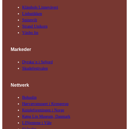
Klässbols Linne­väveri
Linbutikken
Spinnvilt
Strand Unikorn
Växbo lin
Markeder
Dyrsku´n i Seljord
Skude­fes­tivalen
Nettverk
Bohuslin
Hørvævs­museet i Krengerup
Kniple­foreningen i Norge
Køng Lin Museum, Danmark
LINjentene i Våle