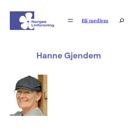
Hopp
til
Søk
Bli medlem
innhold
Hanne Gjendem