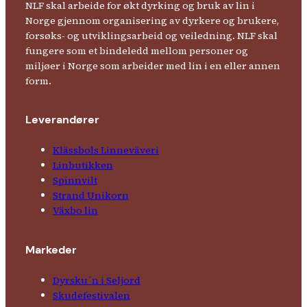
NLF skal arbeide for økt dyrking og bruk av lin i
Norge gjennom organisering av dyrkere og brukere,
forsøks- og utviklingsarbeid og veiledning. NLF skal
fungere som et bindeledd mellom personer og
miljøer i Norge som arbeider med lin i en eller annen
form.
Leverandører
Klässbols Linne­väveri
Linbutikken
Spinnvilt
Strand Unikorn
Växbo lin
Markeder
Dyrsku´n i Seljord
Skude­fes­tivalen