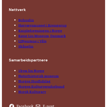
Nettverk
Bohuslin
Hørvævs­museet i Krengerup
Kniple­foreningen i Norge
Køng Lin Museum, Danmark
LINjentene i Våle
Skånelin
Samarbeids­partnere
1kvm lin Norge
Natur­his­torisk­ museum
Norges Husflids­lag
Norges Kultur­vern­forbund
Norsk Kulturarv
Facebook
E-post