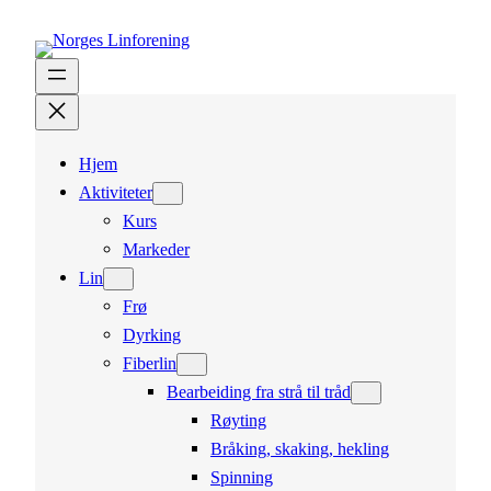
Hopp
til
innhold
Hjem
Aktiviteter
Kurs
Markeder
Lin
Frø
Dyrking
Fiberlin
Bearbeiding fra strå til tråd
Røyting
Bråking, skaking, hekling
Spinning