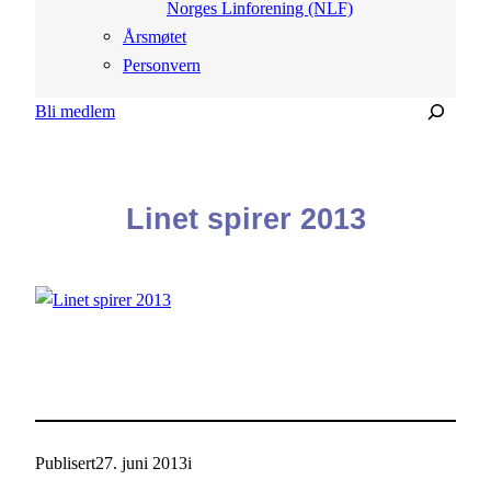
Norges Linforening (NLF)
Årsmøtet
Personvern
Søk
Bli medlem
Linet spirer 2013
Publisert
27. juni 2013
i