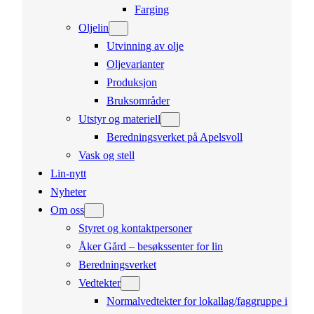
Farging
Oljelin
Utvinning av olje
Oljevarianter
Produksjon
Bruksområder
Utstyr og materiell
Beredningsverket på Apelsvoll
Vask og stell
Lin-nytt
Nyheter
Om oss
Styret og kontaktpersoner
Åker Gård – besøkssenter for lin
Beredningsverket
Vedtekter
Normalvedtekter for lokallag/faggruppe i