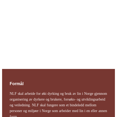
Formål
NLF skal arbeide for økt dyrking og bruk av lin i Norge gjennom
organisering av dyrkere og brukere, forsøks- og utviklingsarbeid
og veiledning. NLF skal fungere som et bindeledd mellom
personer og miljøer i Norge som arbeider med lin i en eller annen
form.