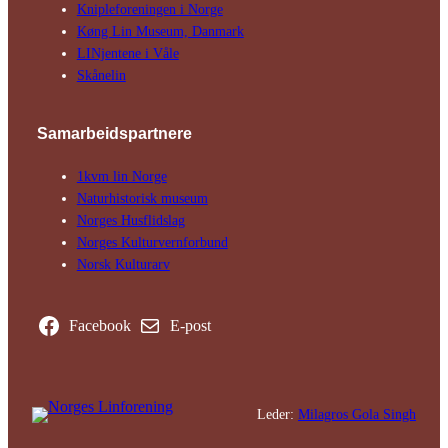
Kniple­foreningen i Norge
Køng Lin Museum, Danmark
LINjentene i Våle
Skånelin
Samarbeids­partnere
1kvm lin Norge
Natur­his­torisk­ museum
Norges Husflids­lag
Norges Kultur­vern­forbund
Norsk Kulturarv
Facebook
E-post
Leder:
Milagros Gola Singh