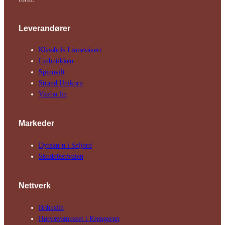
Leverandører
Klässbols Linne­väveri
Linbutikken
Spinnvilt
Strand Unikorn
Växbo lin
Markeder
Dyrsku´n i Seljord
Skude­fes­tivalen
Nettverk
Bohuslin
Hørvævs­museet i Krengerup