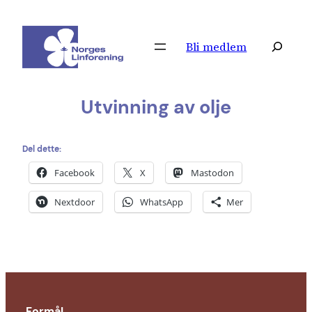
Hopp
til
Søk
Bli medlem
innhold
Utvinning av olje
Del dette:
Facebook
X
Mastodon
Nextdoor
WhatsApp
Mer
Formål