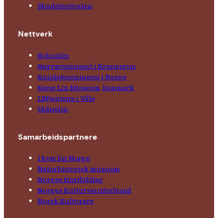
Skude­fes­tivalen
Nettverk
Bohuslin
Hørvævs­museet i Krengerup
Kniple­foreningen i Norge
Køng Lin Museum, Danmark
LINjentene i Våle
Skånelin
Samarbeids­partnere
1kvm lin Norge
Natur­his­torisk­ museum
Norges Husflids­lag
Norges Kultur­vern­forbund
Norsk Kulturarv