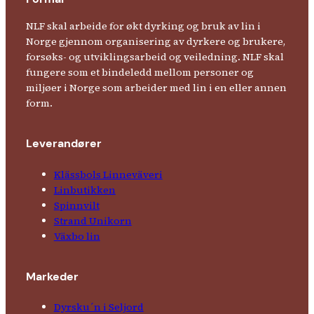
NLF skal arbeide for økt dyrking og bruk av lin i
Norge gjennom organisering av dyrkere og brukere,
forsøks- og utviklingsarbeid og veiledning. NLF skal
fungere som et bindeledd mellom personer og
miljøer i Norge som arbeider med lin i en eller annen
form.
Leverandører
Klässbols Linne­väveri
Linbutikken
Spinnvilt
Strand Unikorn
Växbo lin
Markeder
Dyrsku´n i Seljord