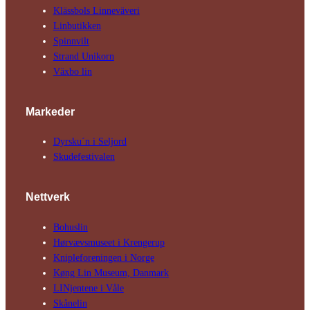
Klässbols Linne­väveri
Linbutikken
Spinnvilt
Strand Unikorn
Växbo lin
Markeder
Dyrsku´n i Seljord
Skude­fes­tivalen
Nettverk
Bohuslin
Hørvævs­museet i Krengerup
Kniple­foreningen i Norge
Køng Lin Museum, Danmark
LINjentene i Våle
Skånelin