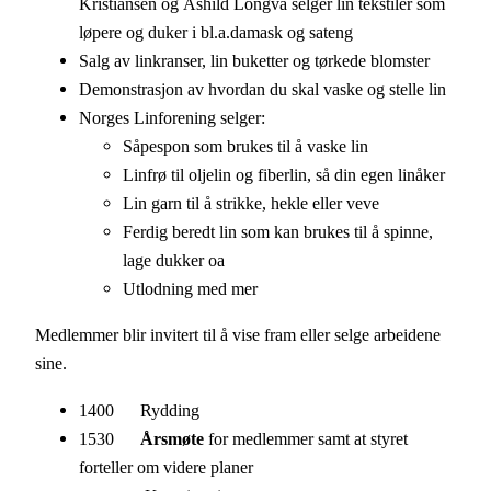
Kristiansen og Åshild Longva selger lin tekstiler som
løpere og duker i bl.a.damask og sateng
Salg av linkranser, lin buketter og tørkede blomster
Demonstrasjon av hvordan du skal vaske og stelle lin
Norges Linforening selger:
Såpespon som brukes til å vaske lin
Linfrø til oljelin og fiberlin, så din egen linåker
Lin garn til å strikke, hekle eller veve
Ferdig beredt lin som kan brukes til å spinne,
lage dukker oa
Utlodning med mer
Medlemmer blir invitert til å vise fram eller selge arbeidene
sine.
1400 Rydding
1530
Årsmøte
for medlemmer samt at styret
forteller om videre planer