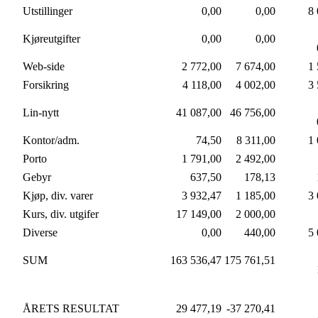
Utstillinger
0,00
0,00
8 
Kjøreutgifter
0,00
0,00
Web-side
2 772,00
7 674,00
1 
Forsikring
4 118,00
4 002,00
3 
Lin-nytt
41 087,00
46 756,00
Kontor/adm.
74,50
8 311,00
1 
Porto
1 791,00
2 492,00
Gebyr
637,50
178,13
Kjøp, div. varer
3 932,47
1 185,00
3 
Kurs, div. utgifer
17 149,00
2 000,00
Diverse
0,00
440,00
5 
SUM
163 536,47
175 761,51
ÅRETS RESULTAT
29 477,19
-37 270,41