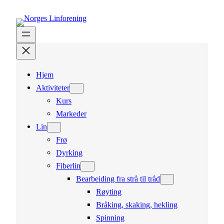
Hopp
til
innhold
Hjem
Aktiviteter
Kurs
Markeder
Lin
Frø
Dyrking
Fiberlin
Bearbeiding fra strå til tråd
Røyting
Bråking, skaking, hekling
Spinning