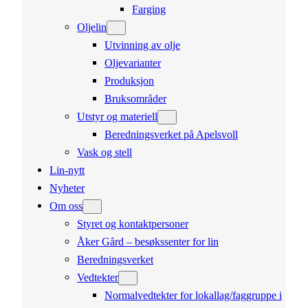
Farging
Oljelin
Utvinning av olje
Oljevarianter
Produksjon
Bruksområder
Utstyr og materiell
Beredningsverket på Apelsvoll
Vask og stell
Lin-nytt
Nyheter
Om oss
Styret og kontaktpersoner
Åker Gård – besøkssenter for lin
Beredningsverket
Vedtekter
Normalvedtekter for lokallag/faggruppe i