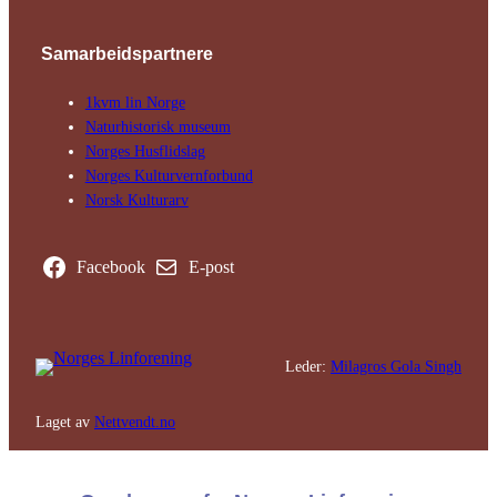
Samarbeids­partnere
1kvm lin Norge
Natur­his­torisk­ museum
Norges Husflids­lag
Norges Kultur­vern­forbund
Norsk Kulturarv
Facebook
E-post
Leder:
Milagros Gola Singh
Laget av
Nettvendt.no