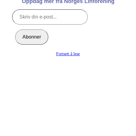
Oppdag mer fra Norges Linforening
Skriv
din
e-
post...
Abonner
Fortsett å lese