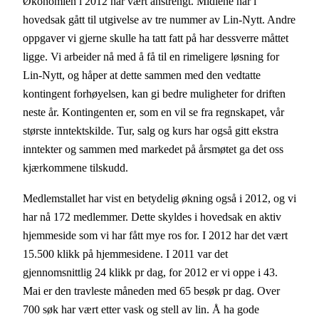
Økonomien i 2012 har vært anstrengt. Midlene har i
hovedsak gått til utgivelse av tre nummer av Lin-Nytt. Andre
oppgaver vi gjerne skulle ha tatt fatt på har dessverre måttet
ligge. Vi arbeider nå med å få til en rimeligere løsning for
Lin-Nytt, og håper at dette sammen med den vedtatte
kontingent forhøyelsen, kan gi bedre muligheter for driften
neste år. Kontingenten er, som en vil se fra regnskapet, vår
største inntektskilde. Tur, salg og kurs har også gitt ekstra
inntekter og sammen med markedet på årsmøtet ga det oss
kjærkommene tilskudd.
Medlemstallet har vist en betydelig økning også i 2012, og vi
har nå 172 medlemmer. Dette skyldes i hovedsak en aktiv
hjemmeside som vi har fått mye ros for. I 2012 har det vært
15.500 klikk på hjemmesidene. I 2011 var det
gjennomsnittlig 24 klikk pr dag, for 2012 er vi oppe i 43.
Mai er den travleste måneden med 65 besøk pr dag. Over
700 søk har vært etter vask og stell av lin. Å ha gode