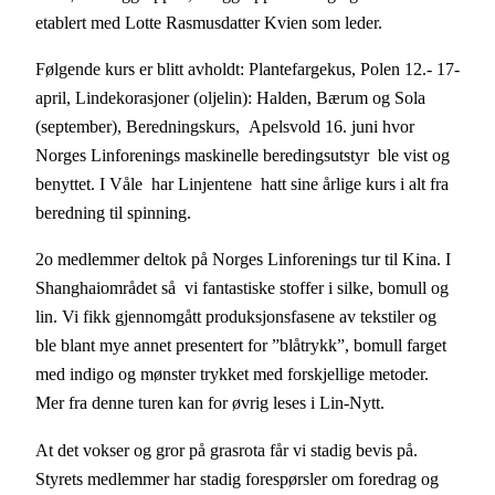
etablert med Lotte Rasmusdatter Kvien som leder.
Følgende kurs er blitt avholdt: Plantefargekus, Polen 12.- 17-
april, Lindekorasjoner (oljelin): Halden, Bærum og Sola
(september), Beredningskurs, Apelsvold 16. juni hvor
Norges Linforenings maskinelle beredingsutstyr ble vist og
benyttet. I Våle har Linjentene hatt sine årlige kurs i alt fra
beredning til spinning.
2o medlemmer deltok på Norges Linforenings tur til Kina. I
Shanghaiområdet så vi fantastiske stoffer i silke, bomull og
lin. Vi fikk gjennomgått produksjonsfasene av tekstiler og
ble blant mye annet presentert for ”blåtrykk”, bomull farget
med indigo og mønster trykket med forskjellige metoder.
Mer fra denne turen kan for øvrig leses i Lin-Nytt.
At det vokser og gror på grasrota får vi stadig bevis på.
Styrets medlemmer har stadig forespørsler om foredrag og