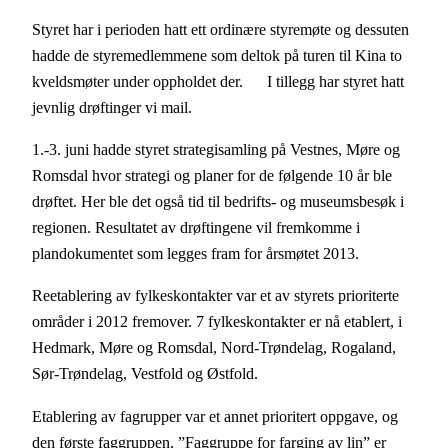
Styret har i perioden hatt ett ordinære styremøte og dessuten
hadde de styremedlemmene som deltok på turen til Kina to
kveldsmøter under oppholdet der. I tillegg har styret hatt
jevnlig drøftinger vi mail.
1.-3. juni hadde styret strategisamling på Vestnes, Møre og
Romsdal hvor strategi og planer for de følgende 10 år ble
drøftet. Her ble det også tid til bedrifts- og museumsbesøk i
regionen. Resultatet av drøftingene vil fremkomme i
plandokumentet som legges fram for årsmøtet 2013.
Reetablering av fylkeskontakter var et av styrets prioriterte
områder i 2012 fremover. 7 fylkeskontakter er nå etablert, i
Hedmark, Møre og Romsdal, Nord-Trøndelag, Rogaland,
Sør-Trøndelag, Vestfold og Østfold.
Etablering av fagrupper var et annet prioritert oppgave, og
den første faggruppen, ”Faggruppe for farging av lin” er