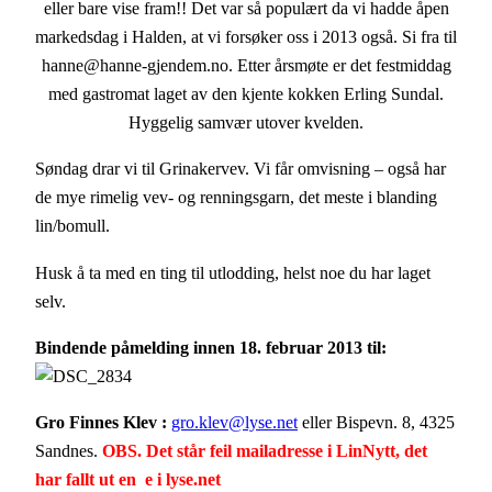
eller bare vise fram!! Det var så populært da vi hadde åpen
markedsdag i Halden, at vi forsøker oss i 2013 også. Si fra til
hanne@hanne-gjendem.no. Etter årsmøte er det festmiddag
med gastromat laget av den kjente kokken Erling Sundal.
Hyggelig samvær utover kvelden.
Søndag drar vi til Grinakervev. Vi får omvisning – også har
de mye rimelig vev- og renningsgarn, det meste i blanding
lin/bomull.
Husk å ta med en ting til utlodding, helst noe du har laget
selv.
Bindende påmelding innen 18. februar 2013 til:
Gro Finnes Klev :
gro.klev@lyse.net
eller Bispevn. 8, 4325
Sandnes.
OBS. Det står feil mailadresse i LinNytt, det
har fallt ut en e i lyse.net