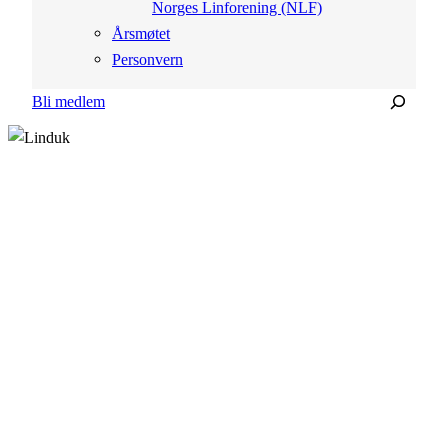
Norges Linforening (NLF)
Årsmøtet
Personvern
Søk
Bli medlem