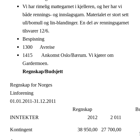
Vi har rimelig mattegarnet i kjelleren, og her har vi
både rennings- og innslagsgarn. Materialet er stort sett
ull/bomull og lin-blandinger. En del av renningsgarnet
tilsvarer 12/6.
Bespisning
1300 Avreise
1415 Ankomst Oslo/Bærum. Vi kjører om
Gardermoen.
Regnskap/Budsjett
Regnskap for Norges
Linforening
01.01.2011-31.12.2011
Regnskap
Bu
INNTEKTER
2012
2 011
Kontingent
38 950,00
27 700,00