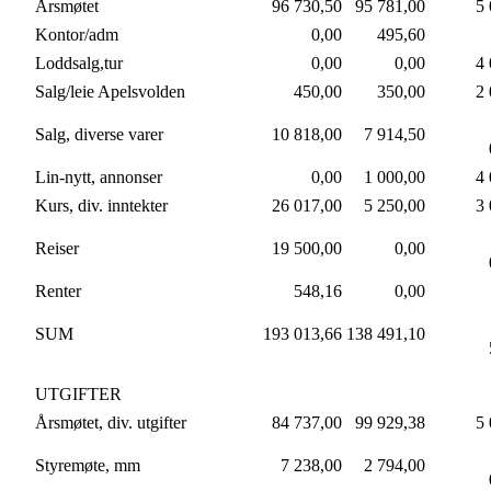
Årsmøtet
96 730,50
95 781,00
5 
Kontor/adm
0,00
495,60
Loddsalg,tur
0,00
0,00
4 
Salg/leie Apelsvolden
450,00
350,00
2 
Salg, diverse varer
10 818,00
7 914,50
Lin-nytt, annonser
0,00
1 000,00
4 
Kurs, div. inntekter
26 017,00
5 250,00
3 
Reiser
19 500,00
0,00
Renter
548,16
0,00
SUM
193 013,66
138 491,10
UTGIFTER
Årsmøtet, div. utgifter
84 737,00
99 929,38
5 
Styremøte, mm
7 238,00
2 794,00