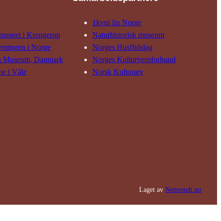
1kvm lin Norge
museet i Krengerup
Natur­his­torisk­ museum
reningen i Norge
Norges Husflids­lag
n Museum, Danmark
Norges Kultur­vern­forbund
ne i Våle
Norsk Kulturarv
Laget av
Nettvendt.no