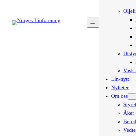
Oljel
Utsty
Vask 
Lin-nytt
Nyheter
Om oss
Styre
Åker 
Bered
Vedte