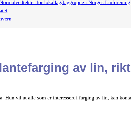
Normalvedtekter for lokallag/faggruppe i Norges Linforenin
øtet
nvern
antefarging av lin, rik
 Hun vil at alle som er interessert i farging av lin, kan kont