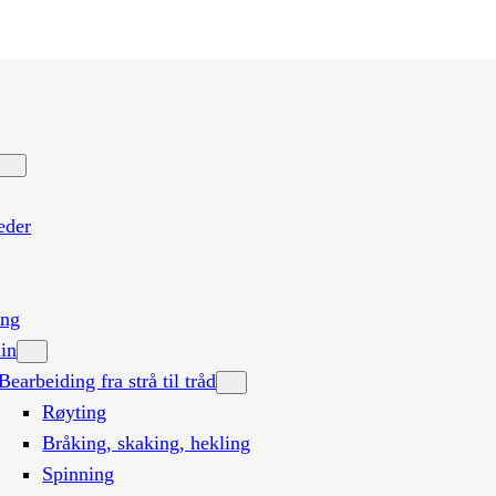
eder
ing
lin
Bearbeiding fra strå til tråd
Røyting
Bråking, skaking, hekling
Spinning