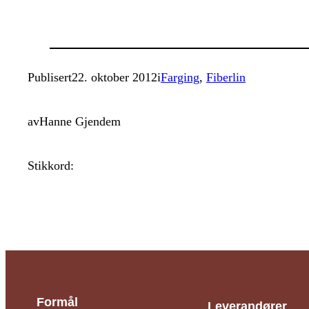
Publisert
22. oktober 2012
i
Farging
, 
Fiberlin
av
Hanne Gjendem
Stikkord:
Formål
Leverandører