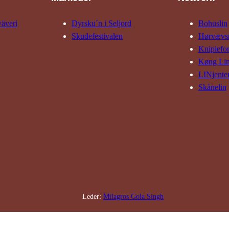
väveri
Dyrsku´n i Seljord
Bohuslin
Skude­fes­tivalen
Hørvævs­
Kniple­fo
Køng Li
LINjente
Skånelin
Leder:
Milagros Gola Singh