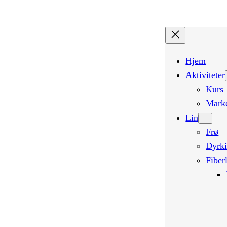
Hopp
til
innhold
Hjem
Aktiviteter
Kurs
Mark
Lin
Frø
Dyrk
Fiber