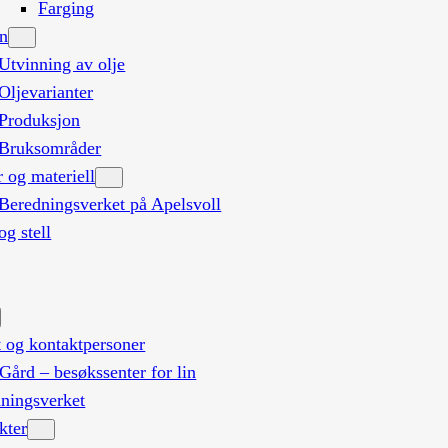
Farging
in
Utvinning av olje
Oljevarianter
Produksjon
Bruksområder
r og materiell
Beredningsverket på Apelsvoll
og stell
t og kontaktpersoner
Gård – besøkssenter for lin
ningsverket
kter