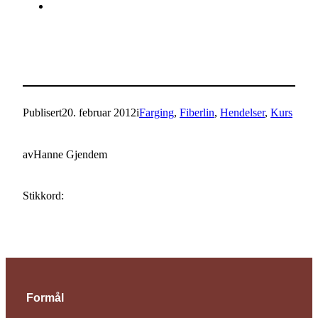
Publisert
20. februar 2012
i
Farging
, 
Fiberlin
, 
Hendelser
, 
Kurs
av
Hanne Gjendem
Stikkord:
Formål