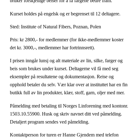
bruker forskjellige beiser for å få fargene bedre fram.
Kurset holdes på engelsk og er begrenset til 12 deltagere.
Sted: Institute of Natural Fibers, Poznan, Polen
Pris: kr 2800,- for medlemmer (for ikke-medlemmer koster
det kr. 3000,-, medlemmer har fortrinnsrett).
I prisen inngår lunsj og alt materiale av lin, silke, farger og
beis som brukes under kurset. Deltagerne vil få med seg
eksempler på resultatene og dokumentasjon. Reise og
opphold betaler du selv. Vær klar over at instituttet har en fin
butikk full av lin produkter, klær, stoff, garn, oljer med mer.
Påmelding med betaling til Norges Linforening med kontonr.
1503.10.55900. Husk og skriv navnet ditt ved påmelding.
Detaljert program sendes ved påmelding.
Kontaktperson for turen er Hanne Gjendem med telefon