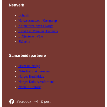
Nettverk
Bohuslin
Hørvævs­museet i Krengerup
Kniple­foreningen i Norge
Køng Lin Museum, Danmark
LINjentene i Våle
Skånelin
Samarbeids­partnere
1kvm lin Norge
Natur­his­torisk­ museum
Norges Husflids­lag
Norges Kultur­vern­forbund
Norsk Kulturarv
Facebook
E-post