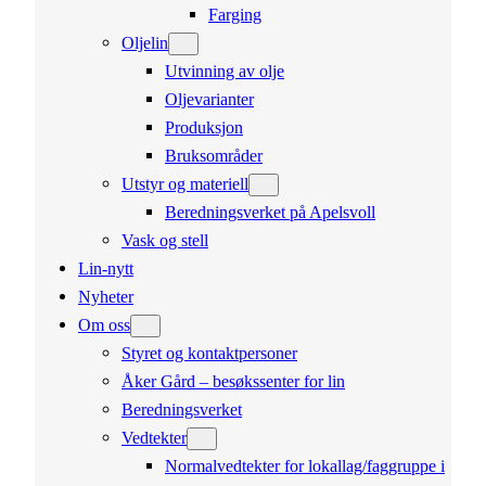
Farging
Oljelin
Utvinning av olje
Oljevarianter
Produksjon
Bruksområder
Utstyr og materiell
Beredningsverket på Apelsvoll
Vask og stell
Lin-nytt
Nyheter
Om oss
Styret og kontaktpersoner
Åker Gård – besøkssenter for lin
Beredningsverket
Vedtekter
Normalvedtekter for lokallag/faggruppe i