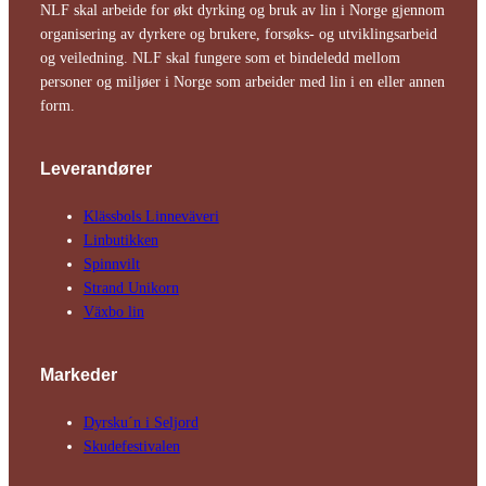
NLF skal arbeide for økt dyrking og bruk av lin i Norge gjennom
organisering av dyrkere og brukere, forsøks- og utviklingsarbeid
og veiledning. NLF skal fungere som et bindeledd mellom
personer og miljøer i Norge som arbeider med lin i en eller annen
form.
Leverandører
Klässbols Linne­väveri
Linbutikken
Spinnvilt
Strand Unikorn
Växbo lin
Markeder
Dyrsku´n i Seljord
Skude­fes­tivalen