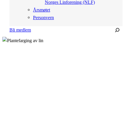
Norges Linforening (NLF)
Årsmøtet
Personvern
Søk
Bli medlem