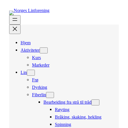
Hopp
til
innhold
Hjem
Aktiviteter
Kurs
Markeder
Lin
Frø
Dyrking
Fiberlin
Bearbeiding fra strå til tråd
Røyting
Bråking, skaking, hekling
Spinning