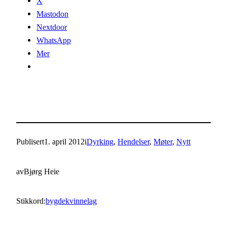
X
Mastodon
Nextdoor
WhatsApp
Mer
Publisert
1. april 2012
i
Dyrking
, 
Hendelser
, 
Møter
, 
Nytt
av
Bjørg Heie
Stikkord:
bygdekvinnelag