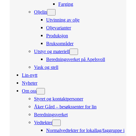
Farging
Oljelin
Utvinning av olje
Oljevarianter
Produksjon
Bruksområder
Utstyr og materiell
Beredningsverket på Apelsvoll
Vask og stell
Lin-nytt
Nyheter
Om oss
Styret og kontaktpersoner
Åker Gård – besøkssenter for lin
Beredningsverket
Vedtekter
Normalvedtekter for lokallag/faggruppe i