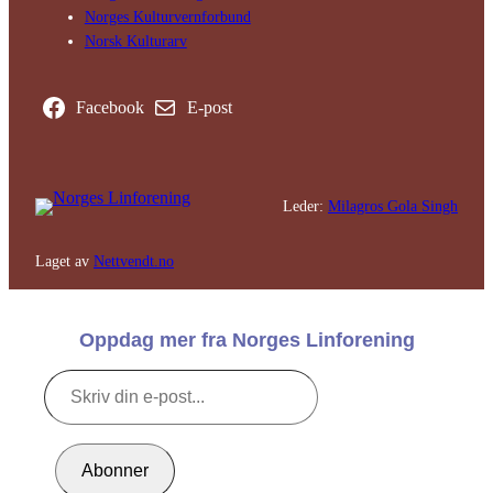
Norges Kultur­vern­forbund
Norsk Kulturarv
Facebook
E-post
Leder:
Milagros Gola Singh
Laget av
Nettvendt.no
Oppdag mer fra Norges Linforening
Skriv
din
e-
post...
Abonner