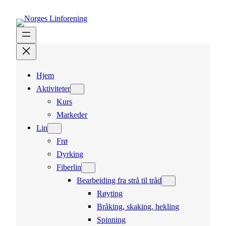
Hopp
til
innhold
Hjem
Aktiviteter
Kurs
Markeder
Lin
Frø
Dyrking
Fiberlin
Bearbeiding fra strå til tråd
Røyting
Bråking, skaking, hekling
Spinning