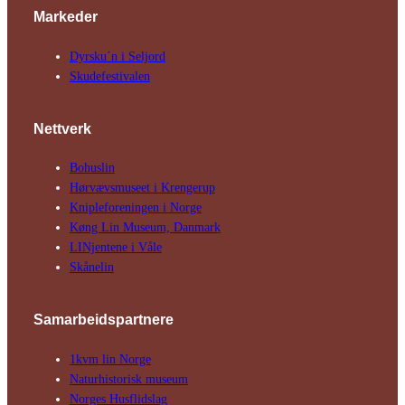
Markeder
Dyrsku´n i Seljord
Skude­fes­tivalen
Nettverk
Bohuslin
Hørvævs­museet i Krengerup
Kniple­foreningen i Norge
Køng Lin Museum, Danmark
LINjentene i Våle
Skånelin
Samarbeids­partnere
1kvm lin Norge
Natur­his­torisk­ museum
Norges Husflids­lag