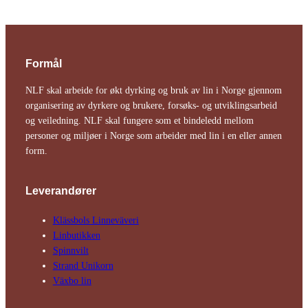
Formål
NLF skal arbeide for økt dyrking og bruk av lin i Norge gjennom
organisering av dyrkere og brukere, forsøks- og utviklingsarbeid
og veiledning. NLF skal fungere som et bindeledd mellom
personer og miljøer i Norge som arbeider med lin i en eller annen
form.
Leverandører
Klässbols Linne­väveri
Linbutikken
Spinnvilt
Strand Unikorn
Växbo lin