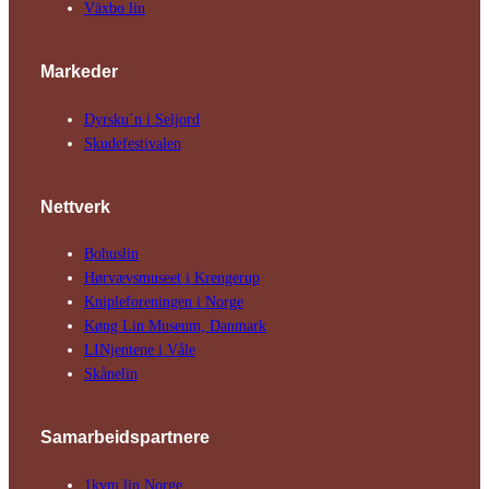
Växbo lin
Markeder
Dyrsku´n i Seljord
Skude­fes­tivalen
Nettverk
Bohuslin
Hørvævs­museet i Krengerup
Kniple­foreningen i Norge
Køng Lin Museum, Danmark
LINjentene i Våle
Skånelin
Samarbeids­partnere
1kvm lin Norge