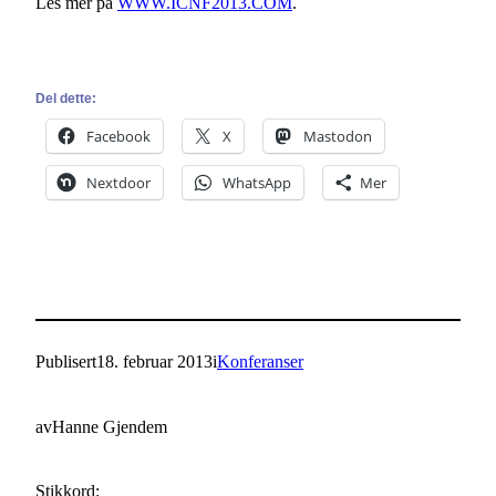
Les mer på
WWW.ICNF2013.COM
.
Del dette:
Facebook
X
Mastodon
Nextdoor
WhatsApp
Mer
Publisert
18. februar 2013
i
Konferanser
av
Hanne Gjendem
Stikkord: