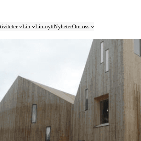
iviteter
Lin
Lin-nytt
Nyheter
Om oss