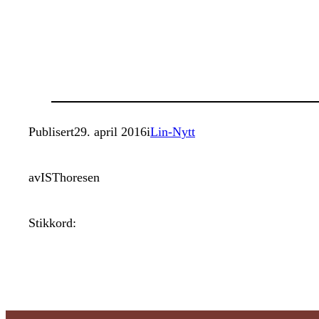
Publisert
29. april 2016
i
Lin-Nytt
av
ISThoresen
Stikkord: