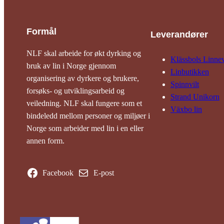
Formål
Leverandører
NLF skal arbeide for økt dyrking og
Klässbols Linne­
bruk av lin i Norge gjennom
Linbutikken
organisering av dyrkere og brukere,
Spinnvilt
forsøks- og utviklingsarbeid og
Strand Unikorn
veiledning. NLF skal fungere som et
Växbo lin
bindeledd mellom personer og miljøer i
Norge som arbeider med lin i en eller
annen form.
Facebook
E-post