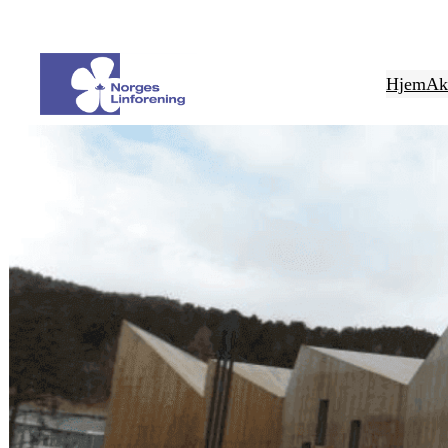
Hopp
til
innhold
Hjem
Akt