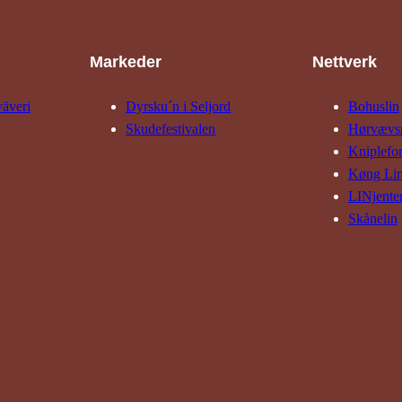
Markeder
Nettverk
väveri
Dyrsku´n i Seljord
Bohuslin
Skude­fes­tivalen
Hørvævs­
Kniple­fo
Køng Li
LINjente
Skånelin