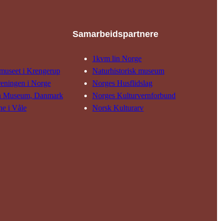
Samarbeids­partnere
1kvm lin Norge
museet i Krengerup
Natur­his­torisk­ museum
reningen i Norge
Norges Husflids­lag
n Museum, Danmark
Norges Kultur­vern­forbund
ne i Våle
Norsk Kulturarv