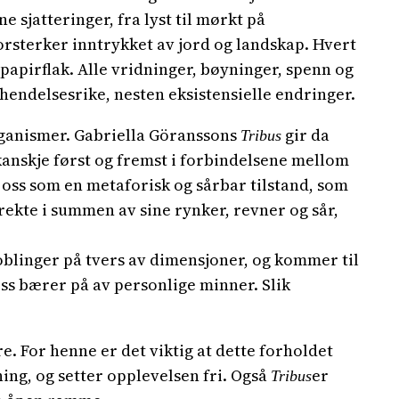
e sjatteringer, fra lyst til mørkt på
forsterker inntrykket av jord og landskap. Hvert
papirflak. Alle vridninger, bøyninger, spenn og
endelsesrike, nesten eksistensielle endringer.
rganismer. Gabriella Göranssons
gir da
Tribus
 kanskje først og fremst i forbindelsene mellom
or oss som en metaforisk og sårbar tilstand, som
rekte i summen av sine rynker, revner og sår,
koblinger på tvers av dimensjoner, og kommer til
oss bærer på av personlige minner. Slik
re. For henne er det viktig at dette forholdet
ning, og setter opplevelsen fri. Også
er
Tribus