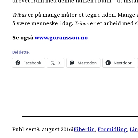
drevet fram med denne tanken i bunn – at inst
er på mange måter et tegn i tiden. Mange a
Tribus
å være menneske i dag.
er et arbeid med sl
Tribus
Se også
www.goransson.no
Del dette:
Facebook
X
Mastodon
Nextdoor
Publisert
9. august 2016
i
Fiberlin
, 
Formidling
, 
Li