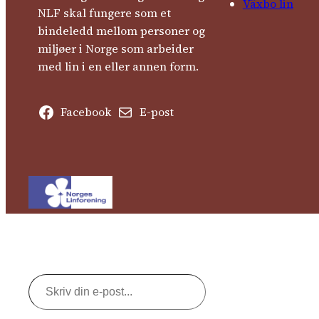
Växbo lin
NLF skal fungere som et
bindeledd mellom personer og
miljøer i Norge som arbeider
med lin i en eller annen form.
Facebook
E-post
Skriv
din