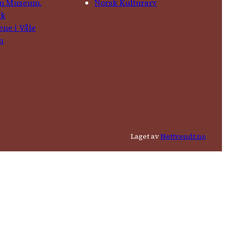
in Museum,
Norsk Kulturarv
rk
ene i Våle
n
Laget av
Nettvendt.no
g