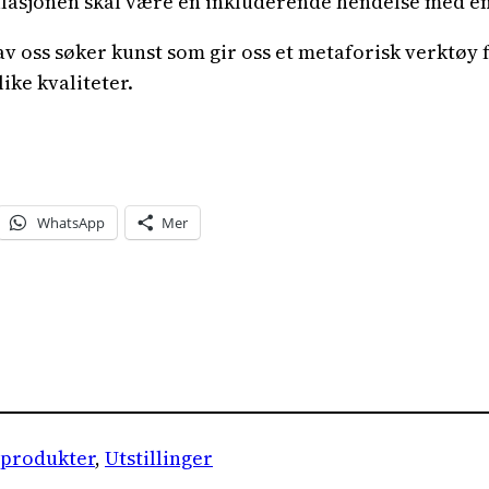
allasjonen skal være en inkluderende hendelse med 
v oss søker kunst som gir oss et metaforisk verktøy 
ike kvaliteter.
WhatsApp
Mer
nprodukter
, 
Utstillinger