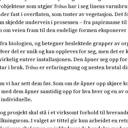
irobjektene som utgjør
har i seg linens varmbrun
Tribus
der fast i overflaten, som tuster av vegetasjon. Det 
m skjedde underveis i prosessen – fra papirmasse til 
m om veien fram til den endelige formen eksponerer h
k fra biologien, og betegner beslektede grupper av o
Hver del er unik og kan oppleves for seg, men det er
vi virkelig entrer installasjonen. Den åpner seg opp f
tar i bruk.
er erfaringstung og nesten brutal di
Tribus
 om vi har sett dem før. Som om de åpner opp skjøre 
et med dem åpner samtidig opp for hva hver og en av 
individuelle.
 og prosjekt skal stå i et virksomt forhold til hverand
kningsrom. I valget av tittel gir hun arbeidet en ret