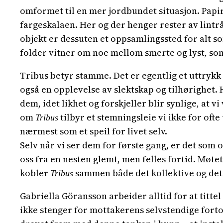
omformet til en mer jordbundet situasjon. Pap
fargeskalaen. Her og der henger rester av lintrå
objekt er dessuten et oppsamlingssted for alt so
folder vitner om noe mellom smerte og lyst, so
Tribus betyr stamme. Det er egentlig et uttryk
også en opplevelse av slektskap og tilhørighet. 
dem, idet likhet og forskjeller blir synlige, at 
om
tilbyr et stemningsleie vi ikke for ofte 
Tribus
nærmest som et speil for livet selv.
Selv når vi ser dem for første gang, er det som
oss fra en nesten glemt, men felles fortid. Møt
kobler
sammen både det kollektive og det 
Tribus
Gabriella Göransson arbeider alltid for at tittel
ikke stenger for mottakerens selvstendige fortol