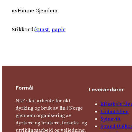
av
Hanne Gjendem
Stikkord:
kunst
, 
papir
Formål
Leverandører
NLF skal arbeide for økt
Klässbols Lin
dyrking og bruk av lin i Norge
Linbutikken
gjennom organisering av
Spinnvilt
dyrkere og brukere, forsøks- og
Strand Uniko
utviklingsarbeid og veiledning.