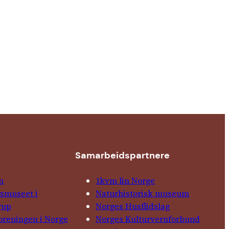
Samarbeids­partnere
n
1kvm lin Norge
­museet i
Natur­his­torisk­ museum
rup
Norges Husflids­lag
foreningen i Norge
Norges Kultur­vern­forbund