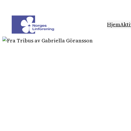
Hopp
til
innhold
Hjem
Akti