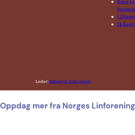
Køng L
Danma
LINjent
Skåneli
Leder:
Milagros Gola Singh
Oppdag mer fra Norges Linforenin