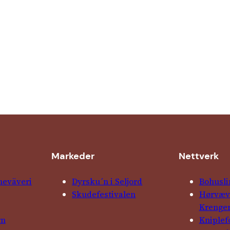
Markeder
Nettverk
ne­väveri
Dyrsku´n i Seljord
Bohusli
Skude­fes­tivalen
Hørvævs
Krenge
rn
Kniple­