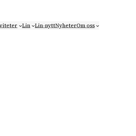
viteter
Lin
Lin-nytt
Nyheter
Om oss