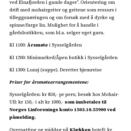
ved Einafjorden i gamle dager”. Orientering om
drift med mohairgeiter og geitene som ressurs i
tilleggsnæringen og om forsøk med å dyrke og
spinne/farge lin. Mulighet for å handle i
gårdsbutikken, som bl.a. selger eget garn.
Kl 1100:
Årsmøte
i Sysselgården
Kl 1200: Minimarked/Åpen butikk i Sysselgården
Kl 1300: Lunsj (suppe). Deretter hjemreise
Priser for årsmøtearrangementene:
Sysselgården: kr 850,- pr pers; besøk hos Mohair-
Ull: kr 150,- i alt kr 1000,-
som innbetales til
Norges Linforenings konto 1503.10.55900 ved
påmelding.
Overnatting og middag på
Klækken
hotell: kr