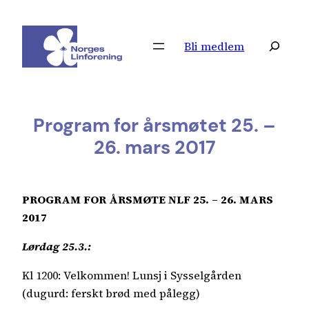
Hopp
til
Søk
Bli medlem
innhold
Program for årsmøtet 25. –
26. mars 2017
PROGRAM FOR ÅRSMØTE NLF 25. – 26. MARS
2017
Lørdag 25.3.:
Kl 1200: Velkommen! Lunsj i Sysselgården
(dugurd: ferskt brød med pålegg)