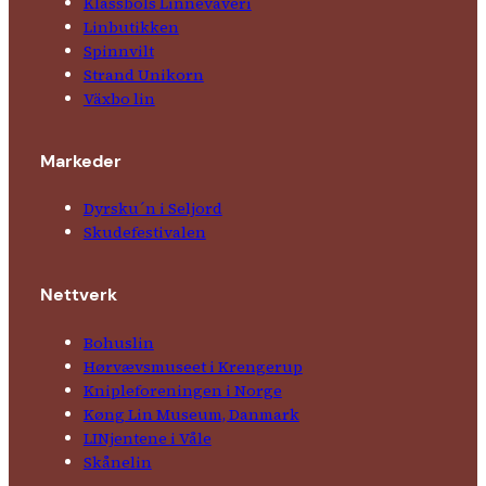
Klässbols Linne­väveri
Linbutikken
Spinnvilt
Strand Unikorn
Växbo lin
Markeder
Dyrsku´n i Seljord
Skude­fes­tivalen
Nettverk
Bohuslin
Hørvævs­museet i Krengerup
Kniple­foreningen i Norge
Køng Lin Museum, Danmark
LINjentene i Våle
Skånelin