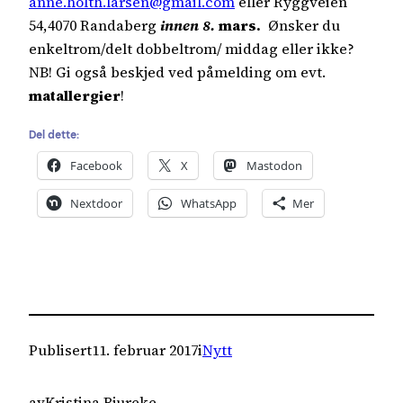
anne.holth.larsen@gmail.com
eller Ryggveien
54,4070 Randaberg
innen 8.
mars.
Ønsker du
enkeltrom/delt dobbeltrom/ middag eller ikke?
NB! Gi også beskjed ved påmelding om evt.
matallergier
!
Del dette:
Facebook
X
Mastodon
Nextdoor
WhatsApp
Mer
Publisert
11. februar 2017
i
Nytt
av
Kristina Bjureke