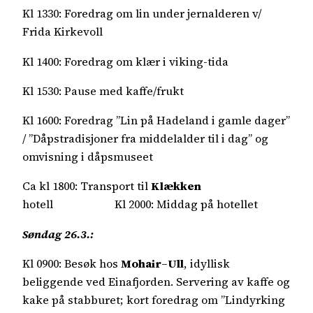
Kl 1330: Foredrag om lin under jernalderen v/
Frida Kirkevoll
Kl 1400: Foredrag om klær i viking-tida
Kl 1530: Pause med kaffe/frukt
Kl 1600: Foredrag ”Lin på Hadeland i gamle dager”
/ ”Dåpstradisjoner fra middelalder til i dag” og
omvisning i dåpsmuseet
Ca kl 1800: Transport til
Klækken
hotell Kl 2000: Middag på hotellet
Søndag 26.3.:
Kl 0900: Besøk hos
Mohair
–
Ull
, idyllisk
beliggende ved Einafjorden. Servering av kaffe og
kake på stabburet; kort foredrag om ”Lindyrking