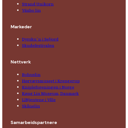
Strand Unikorn
Växbo lin
Markeder
Dyrsku´n i Seljord
Skude­fes­tivalen
Nettverk
Bohuslin
Hørvævs­museet i Krengerup
Kniple­foreningen i Norge
Køng Lin Museum, Danmark
LINjentene i Våle
Skånelin
Samarbeids­partnere