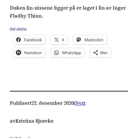
Duken lin-nissene ligger på er laget i lin av Inger
Fladby Thinn.
Del dette:
Facebook
X
Mastodon
Nextdoor
WhatsApp
Mer
Publisert
22. desember 2020
i
Nytt
av
Kristina Bjureke