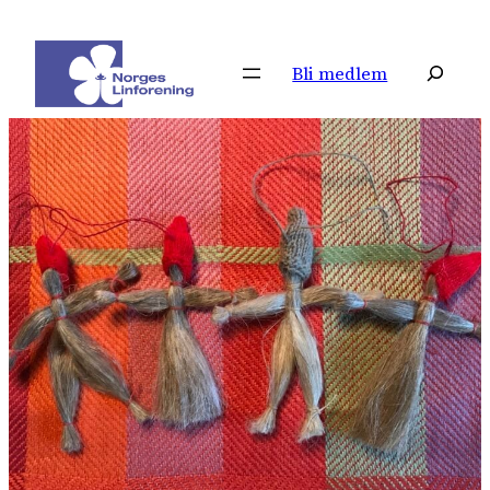
Hopp
til
Søk
Bli medlem
innhold