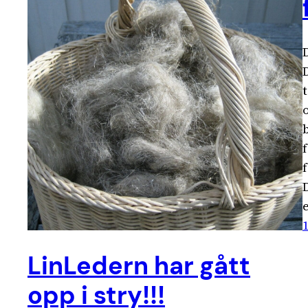
LinLedern har gått
opp i stry!!!