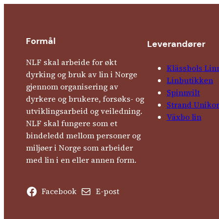
Formål
Leverandører
NLF skal arbeide for økt
Klässbols Lin
dyrking og bruk av lin i Norge
Linbutikken
gjennom organisering av
Spinnvilt
dyrkere og brukere, forsøks- og
Strand Uniko
utviklingsarbeid og veiledning.
Växbo lin
NLF skal fungere som et
bindeledd mellom personer og
miljøer i Norge som arbeider
med lin i en eller annen form.
Facebook
E-post