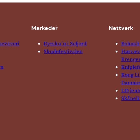
Markeder
Nettverk
ne­väveri
Dyrsku´n i Seljord
Bohusli
Skude­fes­tivalen
Hørvævs
Krenge
rn
Kniple­
Køng L
Danma
LINjent
Skåneli