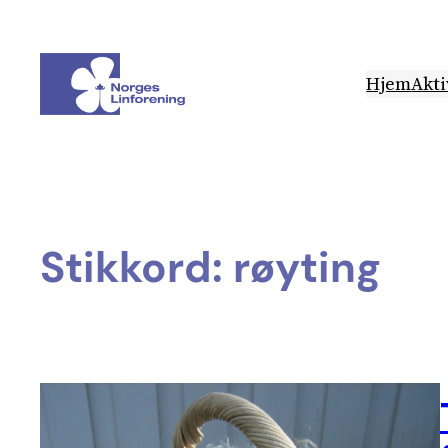
Hopp
til
innhold
Hjem
Akti
Stikkord:
røyting