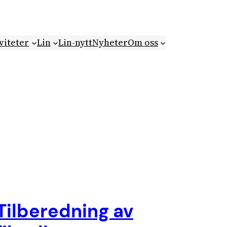
viteter
Lin
Lin-nytt
Nyheter
Om oss
Tilberedning av