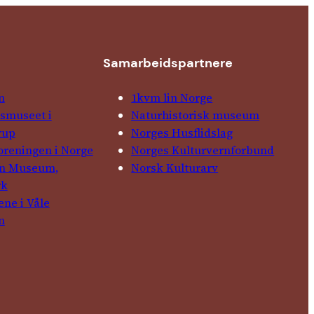
Samarbeids­partnere
n
1kvm lin Norge
­museet i
Natur­his­torisk­ museum
rup
Norges Husflids­lag
foreningen i Norge
Norges Kultur­vern­forbund
in Museum,
Norsk Kulturarv
rk
ene i Våle
n