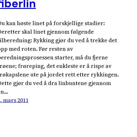
fiberlin
Du kan høste linet på forskjellige stadier:
Deretter skal linet gjennom følgende
tilberedning: Rykking gjør du ved å trekke det
opp med roten. Før resten av
beredningsprosessen starter, må du fjerne
frøene; frøreping, det enkleste er å rispe av
frøkapslene ute på jordet rett etter rykkingen.
Dette gjør du ved å dra linbuntene gjennom
en…
1. mars 2011