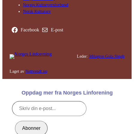
Norges Kultur­vern­forbund
Norsk Kulturarv
Facebook
E-post
Leder:
Milagros Gola Singh
Laget av
Nettvendt.no
Oppdag mer fra Norges Linforening
Skriv
din
e-
post...
Abonner