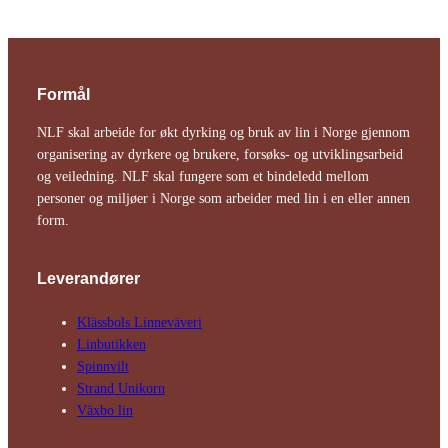
Formål
NLF skal arbeide for økt dyrking og bruk av lin i Norge gjennom
organisering av dyrkere og brukere, forsøks- og utviklingsarbeid
og veiledning. NLF skal fungere som et bindeledd mellom
personer og miljøer i Norge som arbeider med lin i en eller annen
form.
Leverandører
Klässbols Linne­väveri
Linbutikken
Spinnvilt
Strand Unikorn
Växbo lin