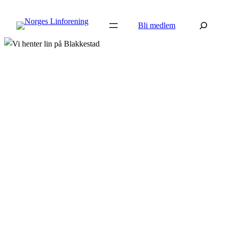
Hopp
Søk
til
Bli medlem
innhold