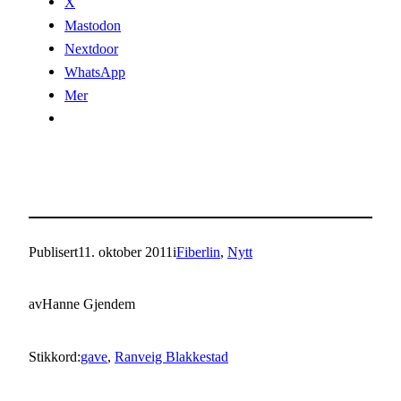
X
Mastodon
Nextdoor
WhatsApp
Mer
Publisert
11. oktober 2011
i
Fiberlin
, 
Nytt
av
Hanne Gjendem
Stikkord:
gave
, 
Ranveig Blakkestad