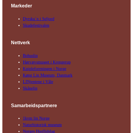
Markeder
Dyrsku´n i Seljord
Skude­fes­tivalen
Nettverk
Bohuslin
Hørvævs­museet i Krengerup
Kniple­foreningen i Norge
Køng Lin Museum, Danmark
LINjentene i Våle
Skånelin
Samarbeids­partnere
1kvm lin Norge
Natur­his­torisk­ museum
Norges Husflids­lag