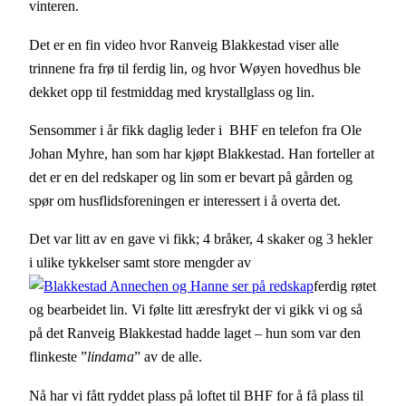
vinteren.
Det er en fin video hvor Ranveig Blakkestad viser alle
trinnene fra frø til ferdig lin, og hvor Wøyen hovedhus ble
dekket opp til festmiddag med krystallglass og lin.
Sensommer i år fikk daglig leder i BHF en telefon fra Ole
Johan Myhre, han som har kjøpt Blakkestad. Han forteller at
det er en del redskaper og lin som er bevart på gården og
spør om husflidsforeningen er interessert i å overta det.
Det var litt av en gave vi fikk; 4 bråker, 4 skaker og 3 hekler
i ulike tykkelser samt store mengder av
ferdig røtet
og bearbeidet lin. Vi følte litt æresfrykt der vi gikk vi og så
på det Ranveig Blakkestad hadde laget – hun som var den
flinkeste ”
lindama
” av de alle.
Nå har vi fått ryddet plass på loftet til BHF for å få plass til