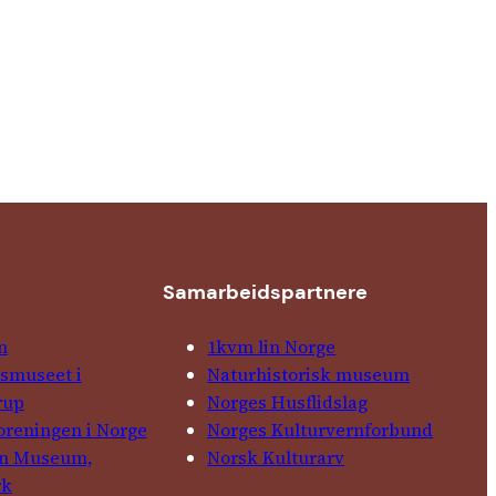
Samarbeids­partnere
n
1kvm lin Norge
­museet i
Natur­his­torisk­ museum
rup
Norges Husflids­lag
foreningen i Norge
Norges Kultur­vern­forbund
in Museum,
Norsk Kulturarv
rk