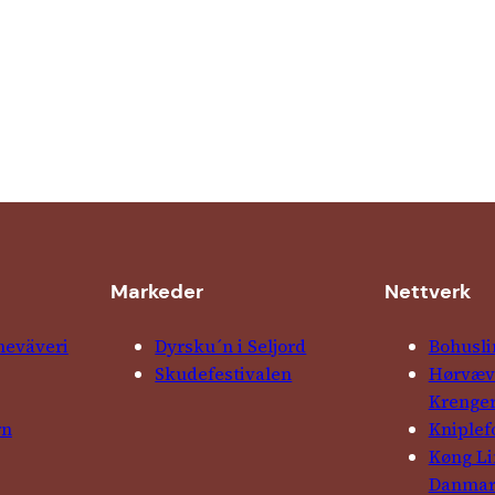
Markeder
Nettverk
ne­väveri
Dyrsku´n i Seljord
Bohusli
Skude­fes­tivalen
Hørvævs
Krenge
rn
Kniple­
Køng L
Danma