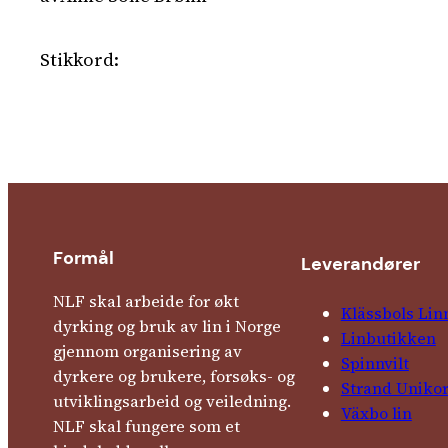
Stikkord:
Formål
Leverandører
NLF skal arbeide for økt
Klässbols Lin
dyrking og bruk av lin i Norge
Linbutikken
gjennom organisering av
Spinnvilt
dyrkere og brukere, forsøks- og
Strand Uniko
utviklingsarbeid og veiledning.
Växbo lin
NLF skal fungere som et