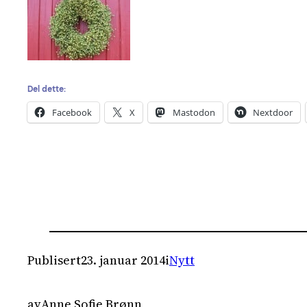
Del dette:
Facebook
X
Mastodon
Nextdoor
Publisert
23. januar 2014
i
Nytt
av
Anne Sofie Brønn