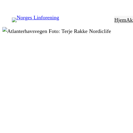
Hopp
til
Hjem
Akt
innhold