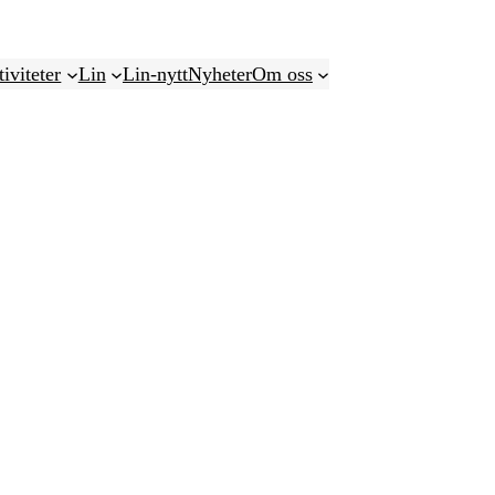
iviteter
Lin
Lin-nytt
Nyheter
Om oss