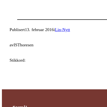
Publisert
13. februar 2016
i
Lin-Nytt
av
ISThoresen
Stikkord: